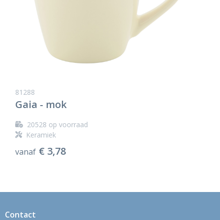
81288
Gaia - mok
20528
op voorraad
Keramiek
€ 3,78
vanaf
Contact