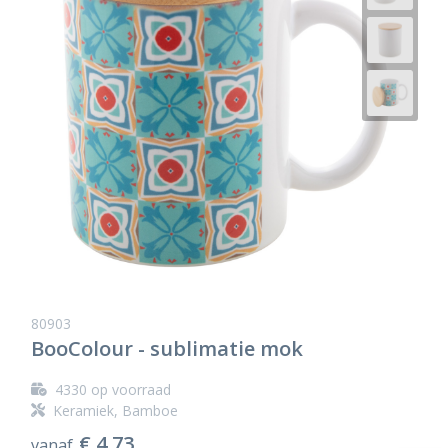
80903
BooColour - sublimatie mok
4330
op voorraad
Keramiek, Bamboe
€ 4,73
vanaf