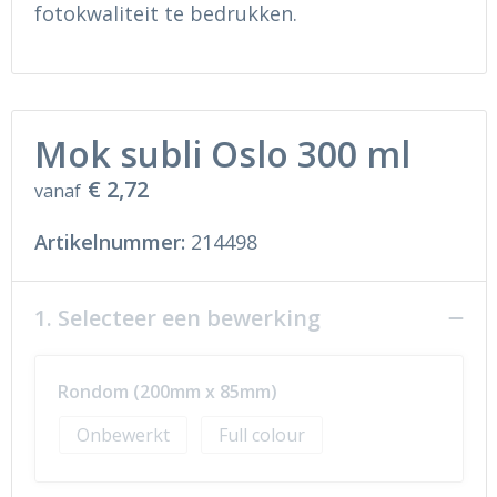
Ondergoed en Sokken
Sokken en Nachtkleding
fotokwaliteit te bedrukken.
Regenkleding
Regenkleding
Gereedschap
Schoenen
Mok subli Oslo 300 ml
Schoenen
Gilets
€ 2,72
vanaf
Hoofdbescherming
Artikelnummer:
214498
Gehoorbescherming
1. Selecteer een bewerking
Ademhalingsbescherming
Rondom (200mm x 85mm)
Onbewerkt
Full colour