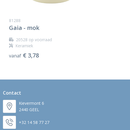
81288
Gaia - mok
20528
op voorraad
Keramiek
€ 3,78
vanaf
Contact
Kievermont 6
2440 GEEL
+32 14 58 77 27