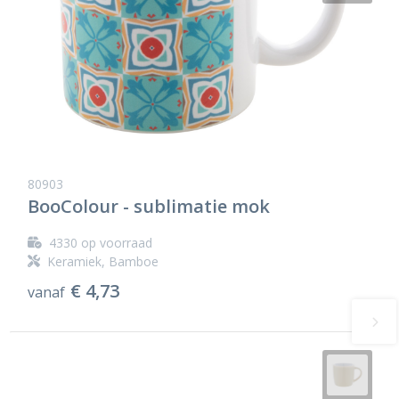
80903
BooColour - sublimatie mok
4330
op voorraad
Keramiek, Bamboe
€ 4,73
vanaf