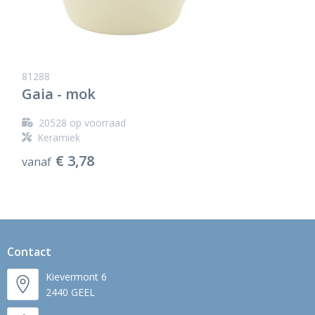
81288
Gaia - mok
20528
op voorraad
Keramiek
€ 3,78
vanaf
Contact
Kievermont 6
2440 GEEL