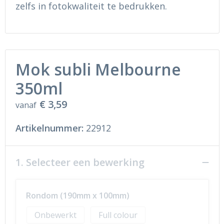
Ondergoed en Sokken
Sokken en Nachtkleding
zelfs in fotokwaliteit te bedrukken.
Regenkleding
Regenkleding
Gereedschap
Schoenen
Mok subli Melbourne
Schoenen
Gilets
350ml
€ 3,59
Hoofdbescherming
vanaf
Artikelnummer:
22912
Gehoorbescherming
Ademhalingsbescherming
1. Selecteer een bewerking
Rondom (190mm x 100mm)
Onbewerkt
Full colour