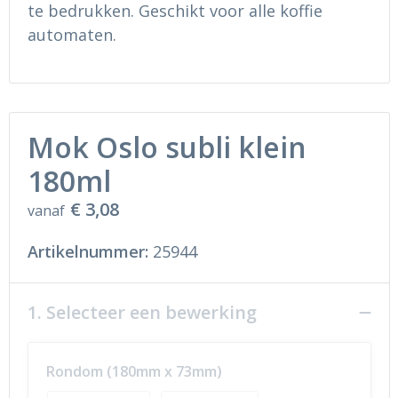
Ondergoed en Sokken
Sokken en Nachtkleding
te bedrukken. Geschikt voor alle koffie
automaten.
Regenkleding
Regenkleding
Gereedschap
Schoenen
Mok Oslo subli klein
Schoenen
Gilets
180ml
Hoofdbescherming
€ 3,08
vanaf
Gehoorbescherming
Artikelnummer:
25944
Ademhalingsbescherming
1. Selecteer een bewerking
Rondom (180mm x 73mm)