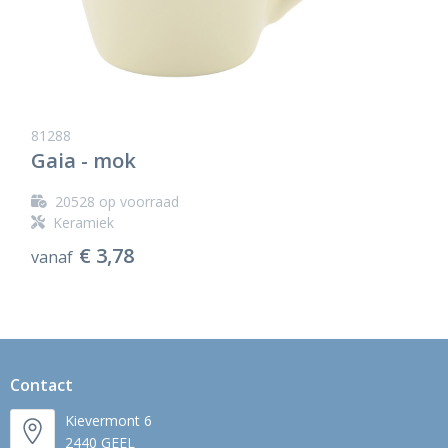
81288
Gaia - mok
20528
op voorraad
Keramiek
€ 3,78
vanaf
Contact
Kievermont 6
2440 GEEL