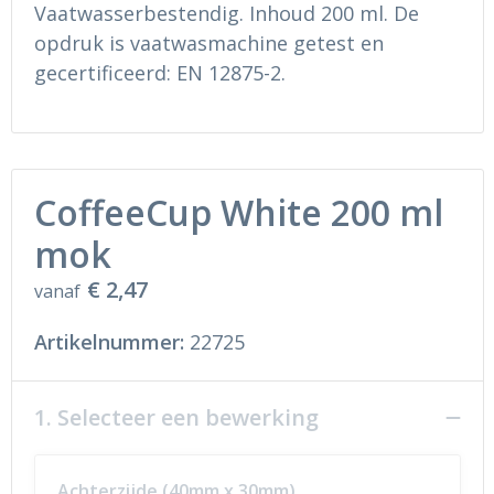
Ondergoed en Sokken
Sokken en Nachtkleding
Vaatwasserbestendig. Inhoud 200 ml. De
opdruk is vaatwasmachine getest en
Regenkleding
Regenkleding
gecertificeerd: EN 12875-2.
Gereedschap
Schoenen
Schoenen
Gilets
CoffeeCup White 200 ml
Hoofdbescherming
mok
Gehoorbescherming
€ 2,47
vanaf
Ademhalingsbescherming
Artikelnummer:
22725
1. Selecteer een bewerking
Achterzijde (40mm x 30mm)