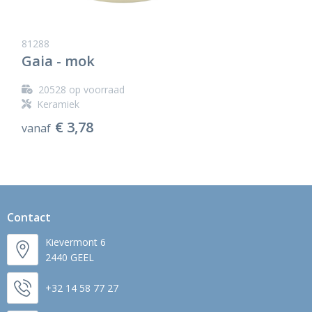
81288
Gaia - mok
20528
op voorraad
Keramiek
€ 3,78
vanaf
Contact
Kievermont 6
2440 GEEL
+32 14 58 77 27