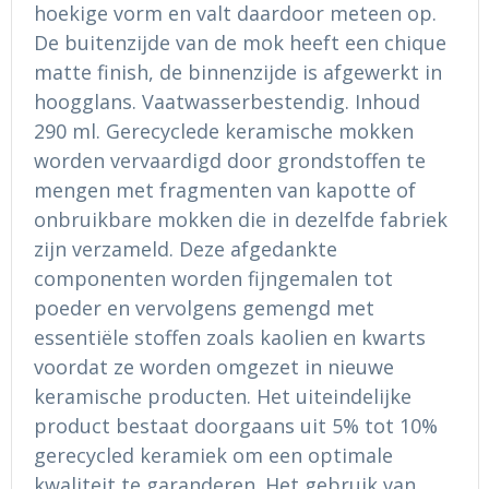
Ondergoed en Sokken
Sokken en Nachtkleding
hoekige vorm en valt daardoor meteen op.
De buitenzijde van de mok heeft een chique
Regenkleding
Regenkleding
matte finish, de binnenzijde is afgewerkt in
hoogglans. Vaatwasserbestendig. Inhoud
Gereedschap
Schoenen
290 ml. Gerecyclede keramische mokken
worden vervaardigd door grondstoffen te
Schoenen
Gilets
mengen met fragmenten van kapotte of
onbruikbare mokken die in dezelfde fabriek
Hoofdbescherming
zijn verzameld. Deze afgedankte
componenten worden fijngemalen tot
Gehoorbescherming
poeder en vervolgens gemengd met
Ademhalingsbescherming
essentiële stoffen zoals kaolien en kwarts
voordat ze worden omgezet in nieuwe
keramische producten. Het uiteindelijke
product bestaat doorgaans uit 5% tot 10%
gerecycled keramiek om een optimale
kwaliteit te garanderen. Het gebruik van