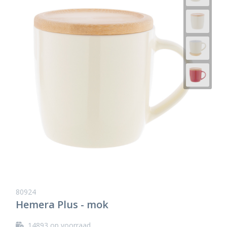
80924
Hemera Plus - mok
14893
op voorraad