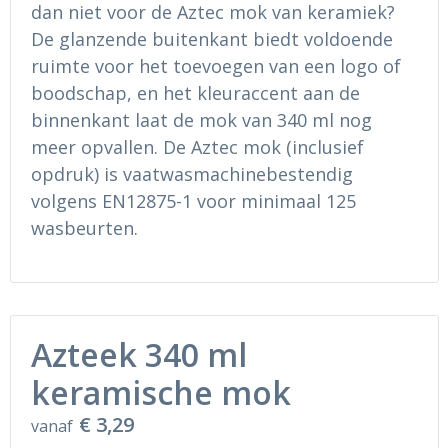
Ondergoed en Sokken
Sokken en Nachtkleding
dan niet voor de Aztec mok van keramiek?
De glanzende buitenkant biedt voldoende
Regenkleding
Regenkleding
ruimte voor het toevoegen van een logo of
boodschap, en het kleuraccent aan de
Gereedschap
Schoenen
binnenkant laat de mok van 340 ml nog
meer opvallen. De Aztec mok (inclusief
Schoenen
Gilets
opdruk) is vaatwasmachinebestendig
volgens EN12875-1 voor minimaal 125
Hoofdbescherming
wasbeurten.
Gehoorbescherming
Ademhalingsbescherming
Azteek 340 ml
keramische mok
€ 3,29
vanaf