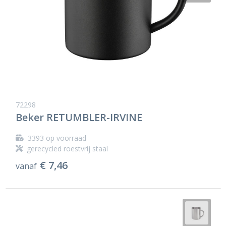
72298
Beker RETUMBLER-IRVINE
3393
op voorraad
gerecycled roestvrij staal
€ 7,46
vanaf