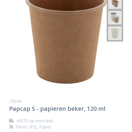
73044
Papcap S - papieren beker, 120 ml
44275
op voorraad
Plastic (PE), Papier