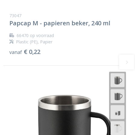
73047
Papcap M - papieren beker, 240 ml
66470
op voorraad
Plastic (PE), Papier
€ 0,22
vanaf