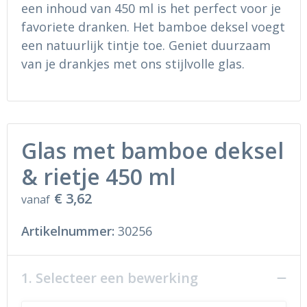
Ondergoed en Sokken
Sokken en Nachtkleding
een inhoud van 450 ml is het perfect voor je
favoriete dranken. Het bamboe deksel voegt
Regenkleding
Regenkleding
een natuurlijk tintje toe. Geniet duurzaam
van je drankjes met ons stijlvolle glas.
Gereedschap
Schoenen
Schoenen
Gilets
Hoofdbescherming
Glas met bamboe deksel
& rietje 450 ml
Gehoorbescherming
€ 3,62
vanaf
Ademhalingsbescherming
Artikelnummer:
30256
1. Selecteer een bewerking