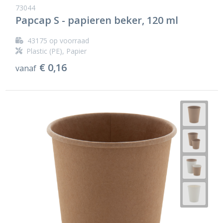
73044
Papcap S - papieren beker, 120 ml
43175
op voorraad
Plastic (PE), Papier
€ 0,16
vanaf