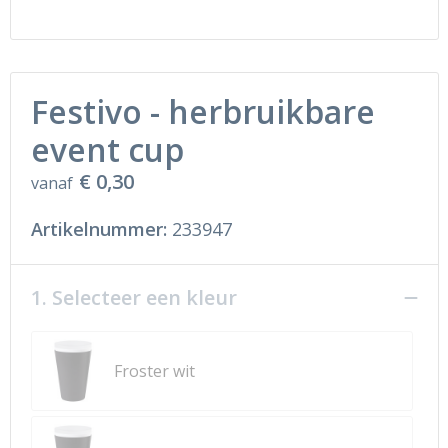
Ondergoed en Sokken
Sokken en Nachtkleding
Regenkleding
Regenkleding
Festivo - herbruikbare
Gereedschap
Schoenen
event cup
Schoenen
Gilets
€ 0,30
vanaf
Hoofdbescherming
Artikelnummer:
233947
Gehoorbescherming
1. Selecteer een kleur
Ademhalingsbescherming
Froster wit