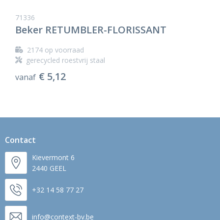
71336
Beker RETUMBLER-FLORISSANT
2174
op voorraad
gerecycled roestvrij staal
€ 5,12
vanaf
Contact
Kievermont 6
2440 GEEL
+32 14 58 77 27
info@context-bv.be