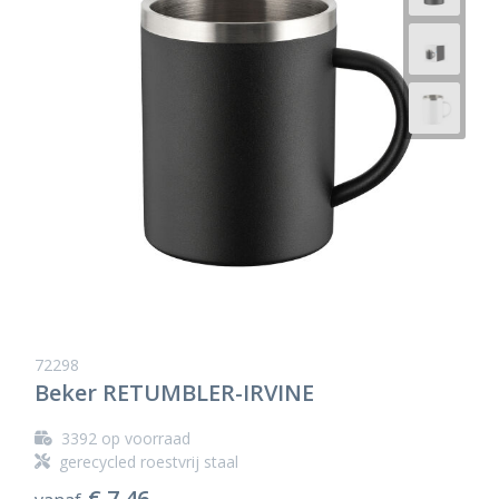
72298
Beker RETUMBLER-IRVINE
3392
op voorraad
gerecycled roestvrij staal
€ 7,46