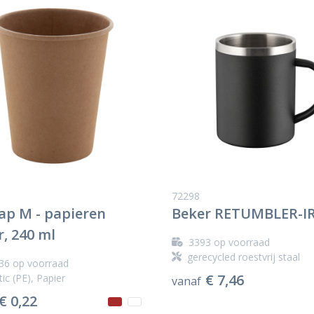
72298
ap M - papieren
Beker RETUMBLER-I
, 240 ml
3393
op voorraad
gerecycled roestvrij staal
36
op voorraad
€ 7,46
tic (PE), Papier
vanaf
€ 0,22