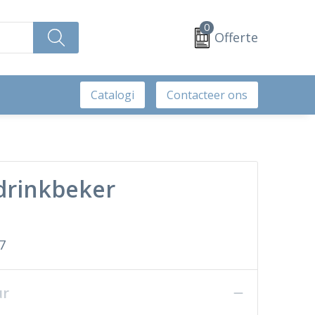
0
Offerte
Catalogi
Contacteer ons
 drinkbeker
7
ur