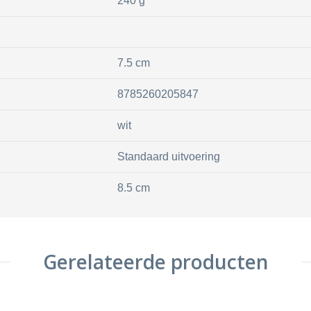
240 g
7.5 cm
8785260205847
wit
Standaard uitvoering
8.5 cm
Gerelateerde producten