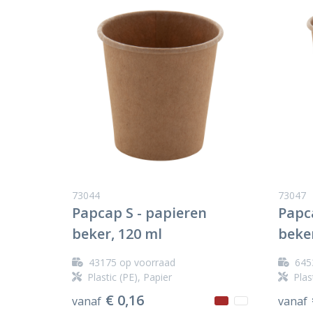
73044
73047
Papcap S - papieren
Papc
beker, 120 ml
beker
43175
op voorraad
645
Plastic (PE), Papier
Plas
€ 0,16
vanaf
vanaf