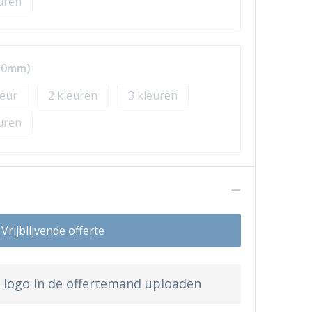
 50mm)
2
3
n
Vrijblijvende offerte
w logo in de offertemand uploaden