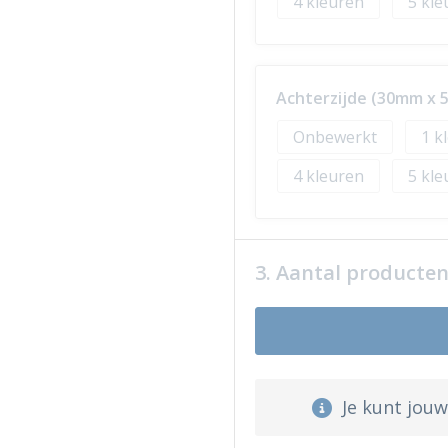
4
5
Achterzijde (30mm x
Onbewerkt
1
4
5
3. Aantal producte
Je kunt jou