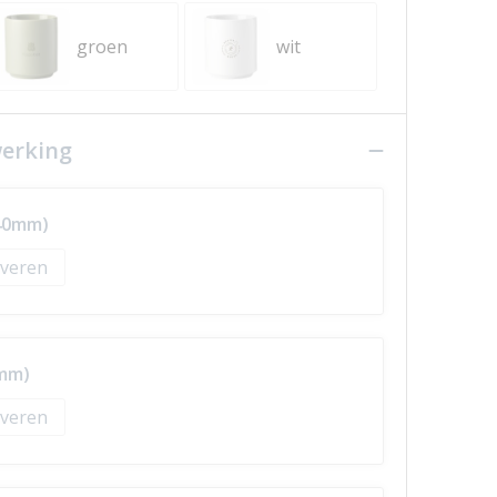
groen
wit
werking
 40mm)
veren
0mm)
veren