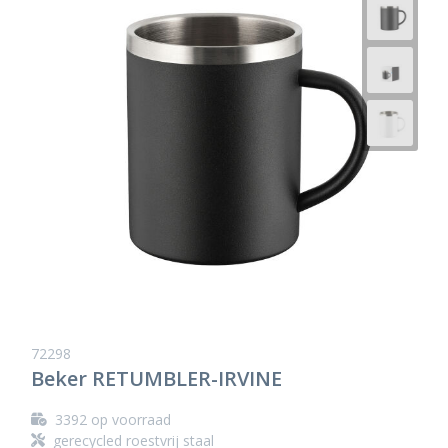
72298
Beker RETUMBLER-IRVINE
3392
op voorraad
gerecycled roestvrij staal