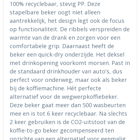
Ondergoed en Sokken
Sokken en Nachtkleding
100% recyclebaar, stevig PP. Deze
stapelbare beker oogt niet alleen
Regenkleding
Regenkleding
aantrekkelijk, het design legt ook de focus
op functionaliteit. De ribbels verspreiden de
Gereedschap
Schoenen
warmte van de drank en zorgen voor een
comfortabele grip. Daarnaast heeft de
Schoenen
Gilets
beker een quick-dry onderzijde. Het deksel
met drinkopening voorkomt morsen. Past in
Hoofdbescherming
de standaard drinkhouder van auto's, dus
perfect voor onderweg, maar ook als beker
Gehoorbescherming
bij de koffiemachine. Hét perfecte
Ademhalingsbescherming
alternatief voor de wegwerpkoffiebeker.
Deze beker gaat meer dan 500 wasbeurten
mee en is tot 6 keer recyclebaar. Na slechts
2 keer gebruiken is de CO2-uitstoot van de
koffie-to-go beker gecompenseerd ten
opzichte van een alternatief voor eenmalig