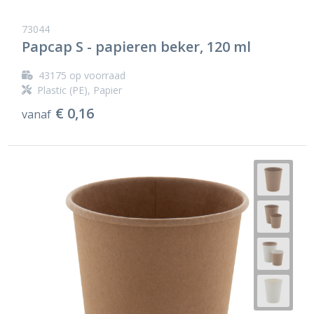
73044
Papcap S - papieren beker, 120 ml
43175
op voorraad
Plastic (PE), Papier
€ 0,16
vanaf