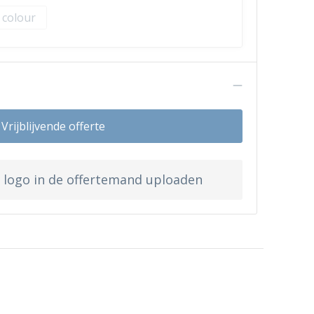
l colour
n
Vrijblijvende offerte
w logo in de offertemand uploaden