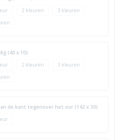
2
3
ig (40 x 10)
2
3
an de kant tegenover het oor (142 x 30)