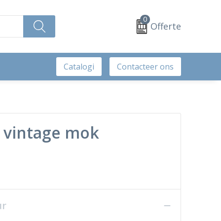
0
Offerte
Catalogi
Contacteer ons
 vintage mok
ur