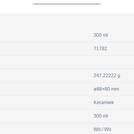
300 ml
71782
247.22222 g
ø88×80 mm
Keramiek
300 ml
Wit / Wit