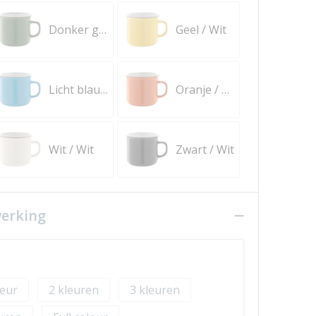
Donker groen / Wit
Geel / Wit
Licht blauw / Wit
Oranje / Wit
Wit / Wit
Zwart / Wit
werking
2
3