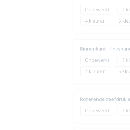
Onbewerkt
1
4
5
Binnenkant - linkshand
Onbewerkt
1
4
5
Roterende zeefdruk a
Onbewerkt
1