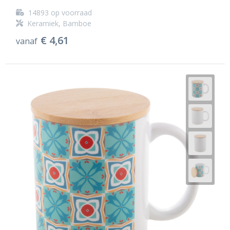
14893
op voorraad
Keramiek, Bamboe
€ 4,61
vanaf