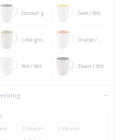
Donker grijs / Wit
Geel / Wit
Lime groen / Wit
Oranje / Wit
Wit / Wit
Zwart / Wit
werking
)
2
3