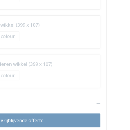
ikkel (399 x 107)
l colour
eren wikkel (399 x 107)
l colour
n
Vrijblijvende offerte