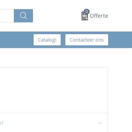
0
Offerte
Catalogi
Contacteer ons
ur