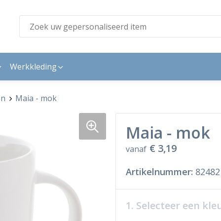
Werkkleding
en
Maia - mok
Maia - mok
€ 3,19
vanaf
Artikelnummer:
82482
1. Selecteer een kle