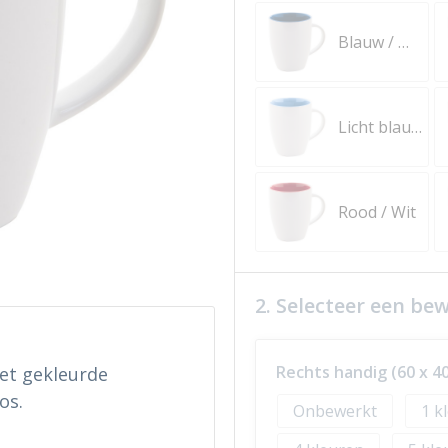
Blauw / Wit
Licht blauw / Wit
Rood / Wit
2. Selecteer een be
Rechts handig (60 x 40
et gekleurde
os.
Onbewerkt
1