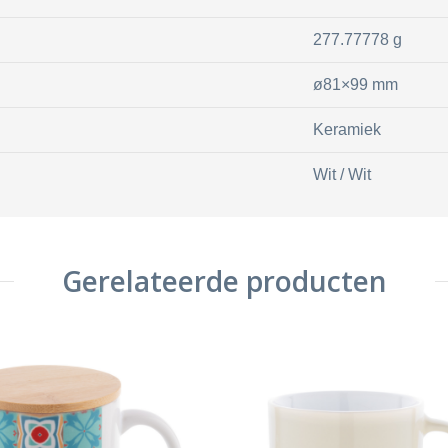
277.77778 g
ø81×99 mm
Keramiek
Wit / Wit
Gerelateerde producten