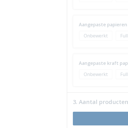
Aangepaste papieren w
Onbewerkt
Ful
Aangepaste kraft papi
Onbewerkt
Ful
3. Aantal producte