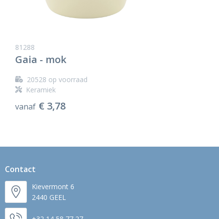
81288
Gaia - mok
20528
op voorraad
Keramiek
€ 3,78
vanaf
Contact
Kievermont 6
2440 GEEL
+32 14 58 77 27