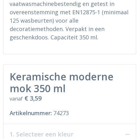
Ondergoed en Sokken
Sokken en Nachtkleding
vaatwasmachinebestendig en getest in
overeenstemming met EN12875-1 (minimaal
Regenkleding
Regenkleding
125 wasbeurten) voor alle
decoratiemethoden. Verpakt in een
Gereedschap
Schoenen
geschenkdoos. Capaciteit 350 ml.
Schoenen
Gilets
Hoofdbescherming
Keramische moderne
Gehoorbescherming
mok 350 ml
Ademhalingsbescherming
€ 3,59
vanaf
Artikelnummer:
74273
1. Selecteer een kleur