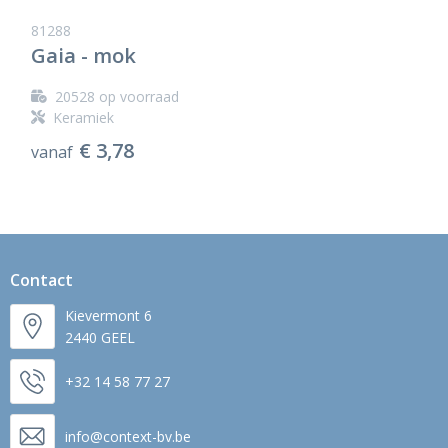
81288
Gaia - mok
20528
op voorraad
Keramiek
€ 3,78
vanaf
Contact
Kievermont 6
2440 GEEL
+32 14 58 77 27
info@context-bv.be