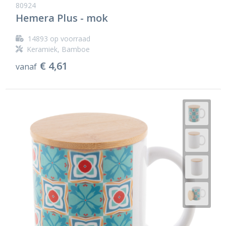
80924
Hemera Plus - mok
14893
op voorraad
Keramiek, Bamboe
€ 4,61
vanaf