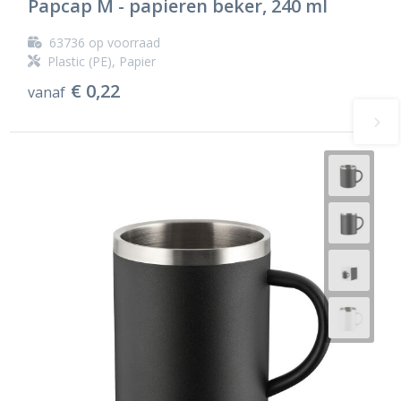
Papcap M - papieren beker, 240 ml
63736
op voorraad
Plastic (PE), Papier
€ 0,22
vanaf