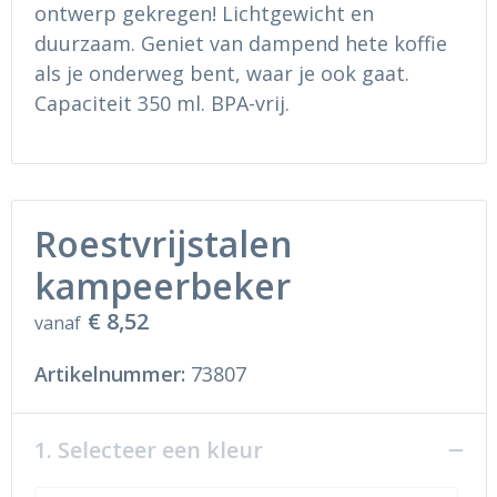
Ondergoed en Sokken
Sokken en Nachtkleding
ontwerp gekregen! Lichtgewicht en
duurzaam. Geniet van dampend hete koffie
Regenkleding
Regenkleding
als je onderweg bent, waar je ook gaat.
Capaciteit 350 ml. BPA-vrij.
Gereedschap
Schoenen
Schoenen
Gilets
Hoofdbescherming
Roestvrijstalen
kampeerbeker
Gehoorbescherming
€ 8,52
vanaf
Ademhalingsbescherming
Artikelnummer:
73807
1. Selecteer een kleur