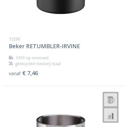
72298
Beker RETUMBLER-IRVINE
3393
op voorraad
gerecycled roestvrij staal
€ 7,46
vanaf