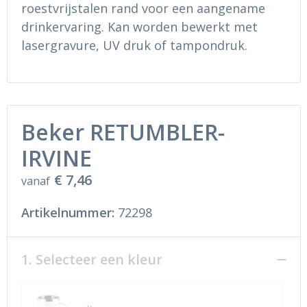
Ondergoed en Sokken
Sokken en Nachtkleding
roestvrijstalen rand voor een aangename
drinkervaring. Kan worden bewerkt met
Regenkleding
Regenkleding
lasergravure, UV druk of tampondruk.
Gereedschap
Schoenen
Schoenen
Gilets
Beker RETUMBLER-
Hoofdbescherming
IRVINE
Gehoorbescherming
€ 7,46
vanaf
Ademhalingsbescherming
Artikelnummer:
72298
1. Selecteer een kleur