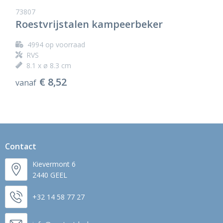
73807
Roestvrijstalen kampeerbeker
4994
op voorraad
RVS
8.1 x ø 8.3 cm
€ 8,52
vanaf
Contact
Kievermont 6
2440 GEEL
+32 14 58 77 27