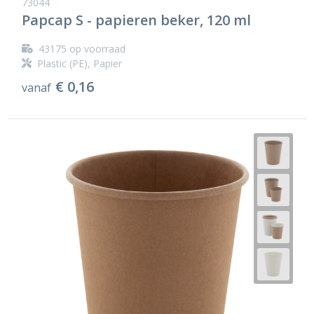
73044
Papcap S - papieren beker, 120 ml
43175
op voorraad
Plastic (PE), Papier
€ 0,16
vanaf