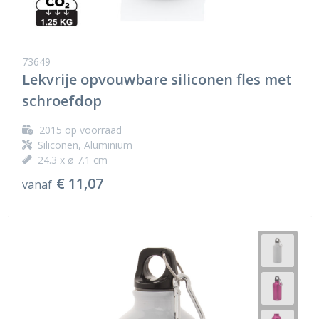
73649
Lekvrije opvouwbare siliconen fles met
schroefdop
2015
op voorraad
Siliconen, Aluminium
24.3 x ø 7.1 cm
€ 11,07
vanaf