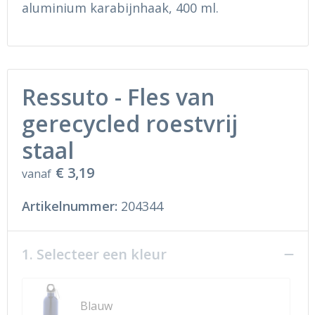
aluminium karabijnhaak, 400 ml.
Ondergoed en Sokken
Sokken en Nachtkleding
Regenkleding
Regenkleding
Gereedschap
Schoenen
Ressuto - Fles van
Schoenen
Gilets
gerecycled roestvrij
staal
Hoofdbescherming
€ 3,19
vanaf
Gehoorbescherming
Artikelnummer:
204344
Ademhalingsbescherming
1. Selecteer een kleur
Blauw