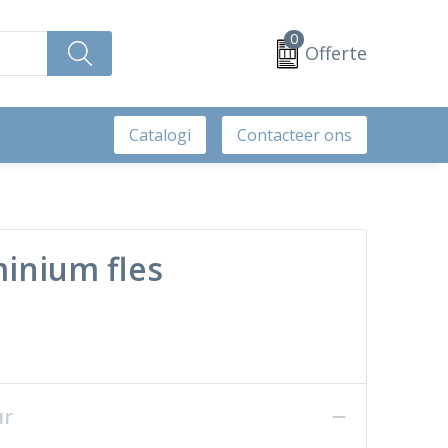
0
Offerte
Catalogi
Contacteer ons
minium fles
ur