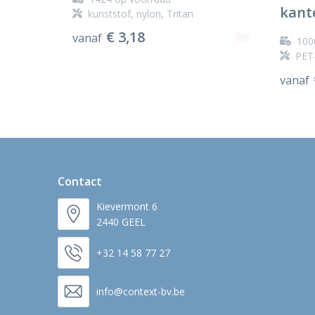
kant
kunststof, nylon, Tritan
€ 3,18
vanaf
100
PET-
vanaf
Contact
Kievermont 6
2440 GEEL
+32 14 58 77 27
info@context-bv.be