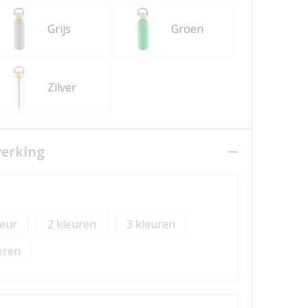
Grijs
Groen
Zilver
werking
2
3
eren