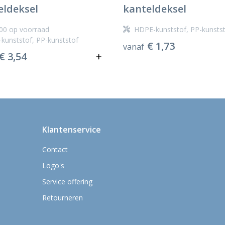
eldeksel
kanteldeksel
00
op voorraad
HDPE-kunststof, PP-kunsts
kunststof, PP-kunststof
€ 1,73
vanaf
€ 3,54
Klantenservice
Contact
Logo's
Service offering
Retourneren