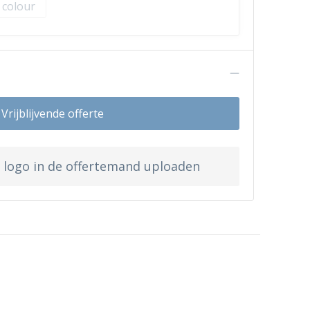
l colour
n
Vrijblijvende offerte
w logo in de offertemand uploaden