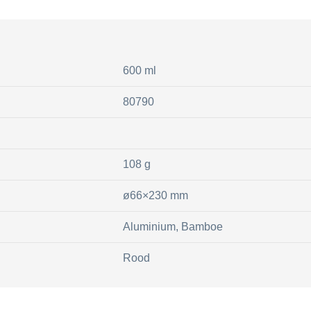
600 ml
80790
108 g
ø66×230 mm
Aluminium, Bamboe
Rood