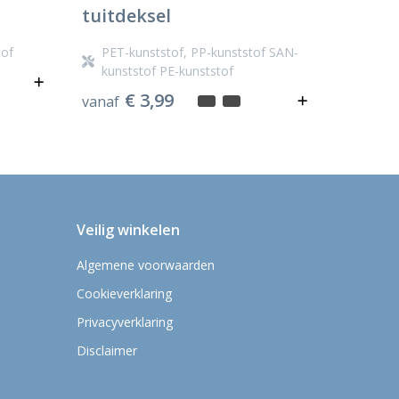
tuitdeksel
tof
PET-kunststof, PP-kunststof SAN-
kunststof PE-kunststof
€ 3,99
vanaf
Veilig winkelen
Algemene voorwaarden
Cookieverklaring
Privacyverklaring
Disclaimer