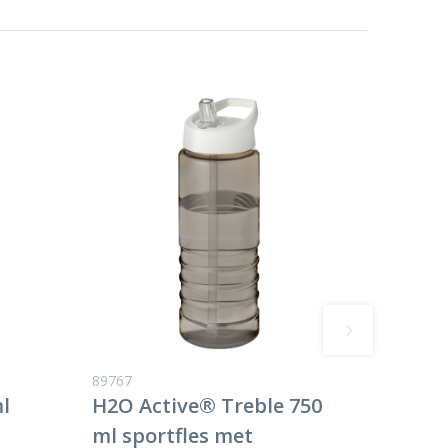
89767
l
H2O Active® Treble 750
ml sportfles met