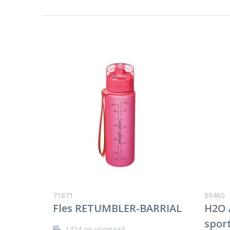
71871
89460
Fles RETUMBLER-BARRIAL
H2O 
spor
1424
op voorraad