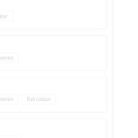
veren
veren
Full colour