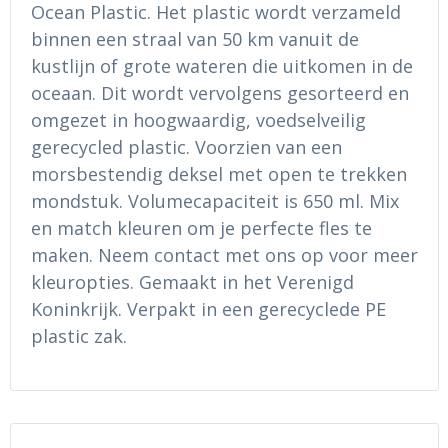
Ondergoed en Sokken
Sokken en Nachtkleding
Ocean Plastic. Het plastic wordt verzameld
binnen een straal van 50 km vanuit de
Regenkleding
Regenkleding
kustlijn of grote wateren die uitkomen in de
oceaan. Dit wordt vervolgens gesorteerd en
Gereedschap
Schoenen
omgezet in hoogwaardig, voedselveilig
gerecycled plastic. Voorzien van een
Schoenen
Gilets
morsbestendig deksel met open te trekken
mondstuk. Volumecapaciteit is 650 ml. Mix
Hoofdbescherming
en match kleuren om je perfecte fles te
maken. Neem contact met ons op voor meer
Gehoorbescherming
kleuropties. Gemaakt in het Verenigd
Ademhalingsbescherming
Koninkrijk. Verpakt in een gerecyclede PE
plastic zak.