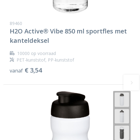
89460
H2O Active® Vibe 850 ml sportfles met
kanteldeksel
10000
op voorraad
PET-kunststof, PP-kunststof
€ 3,54
vanaf