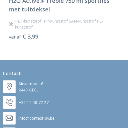
H2O Active® Treble 750 ml sportfles
met tuitdeksel
PET-kunststof, PP-kunststof SAN-kunststof PE-
kunststof
€ 3,99
vanaf
Contact
Kievermont 6
2440 GEEL
+32 14 58 77 27
info@context-bv.be