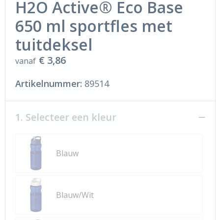
H2O Active® Eco Base
650 ml sportfles met
tuitdeksel
€ 3,86
vanaf
Artikelnummer:
89514
1. Selecteer een kleur
Blauw
Blauw/Wit