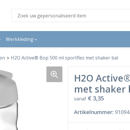
Werkkleding
sen
H2O Active® Bop 500 ml sportfles met shaker bal
H2O Active®
met shaker 
€ 3,35
vanaf
Artikelnummer:
91094