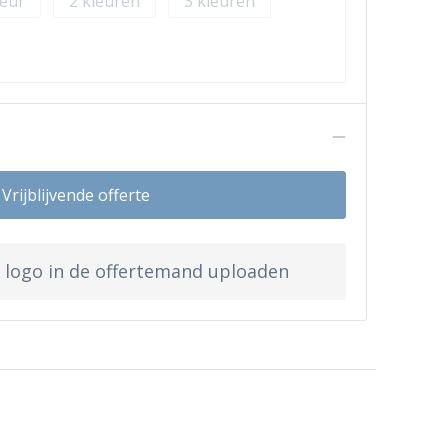
2
3
n
Vrijblijvende offerte
w logo in de offertemand uploaden