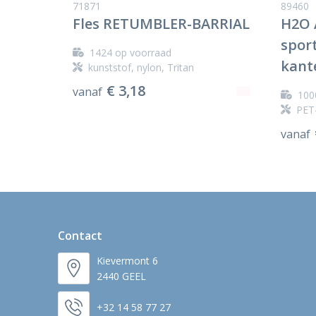
71871
89460
Fles RETUMBLER-BARRIAL
H2O 
spor
1424
op voorraad
kant
kunststof, nylon, Tritan
€ 3,18
vanaf
100
PET-
vanaf
Contact
Kievermont 6
2440 GEEL
+32 14 58 77 27