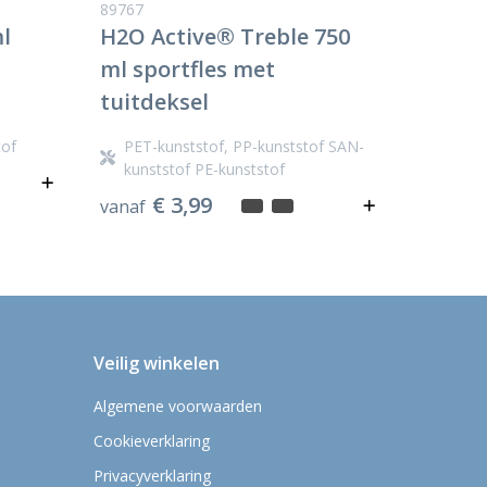
89767
l
H2O Active® Treble 750
ml sportfles met
tuitdeksel
tof
PET-kunststof, PP-kunststof SAN-
kunststof PE-kunststof
€ 3,99
vanaf
Veilig winkelen
Algemene voorwaarden
Cookieverklaring
Privacyverklaring