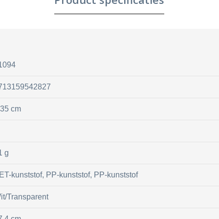
1094
713159542827
.35 cm
1 g
ET-kunststof, PP-kunststof, PP-kunststof
it/Transparent
7.4 cm