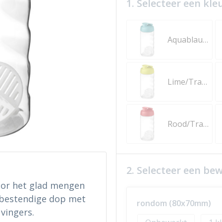
1. Selecteer een kle
Aquablauw/Transparent
Lime/Transparent
Rood/Transparent
2. Selecteer een be
oor het glad mengen
sbestendige dop met
rondom (80x70mm)
 vingers.