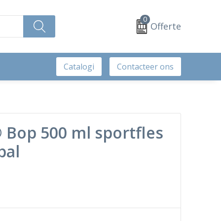
0
Offerte
Catalogi
Contacteer ons
 Bop 500 ml sportfles
bal