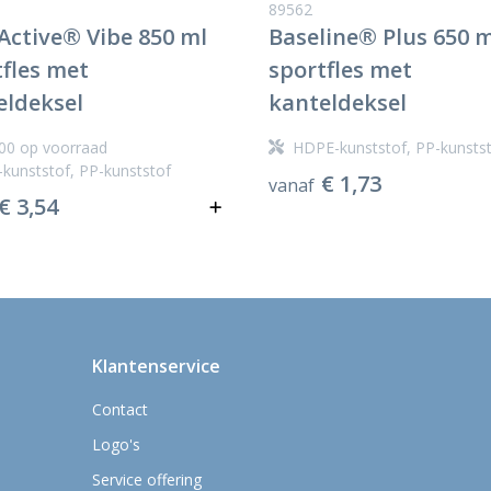
89562
Active® Vibe 850 ml
Baseline® Plus 650 m
tfles met
sportfles met
eldeksel
kanteldeksel
00
op voorraad
HDPE-kunststof, PP-kunsts
kunststof, PP-kunststof
€ 1,73
vanaf
€ 3,54
Klantenservice
Contact
Logo's
Service offering