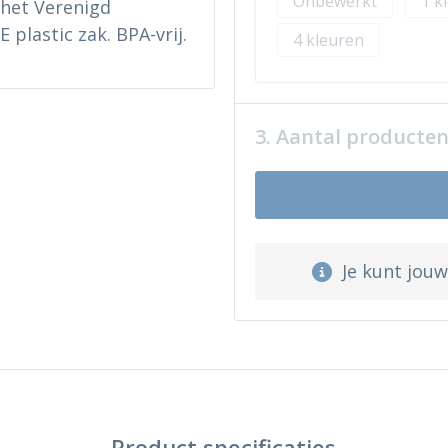
Onbewerkt
1
 het Verenigd
 plastic zak. BPA-vrij.
4
3. Aantal producte
Je kunt jou
Product specificaties