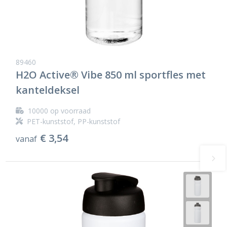
89460
H2O Active® Vibe 850 ml sportfles met
kanteldeksel
10000
op voorraad
PET-kunststof, PP-kunststof
€ 3,54
vanaf