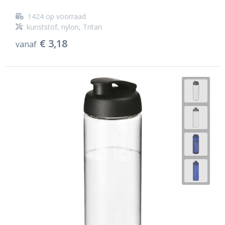
1424
op voorraad
kunststof, nylon, Tritan
€ 3,18
vanaf