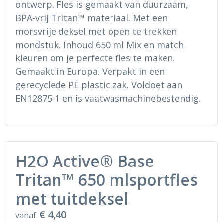
ontwerp. Fles is gemaakt van duurzaam,
Ondergoed en Sokken
Sokken en Nachtkleding
BPA-vrij Tritan™ materiaal. Met een
Regenkleding
Regenkleding
morsvrije deksel met open te trekken
mondstuk. Inhoud 650 ml Mix en match
Gereedschap
Schoenen
kleuren om je perfecte fles te maken.
Gemaakt in Europa. Verpakt in een
Schoenen
Gilets
gerecyclede PE plastic zak. Voldoet aan
EN12875-1 en is vaatwasmachinebestendig.
Hoofdbescherming
Gehoorbescherming
Ademhalingsbescherming
H2O Active® Base
Tritan™ 650 mlsportfles
met tuitdeksel
€ 4,40
vanaf