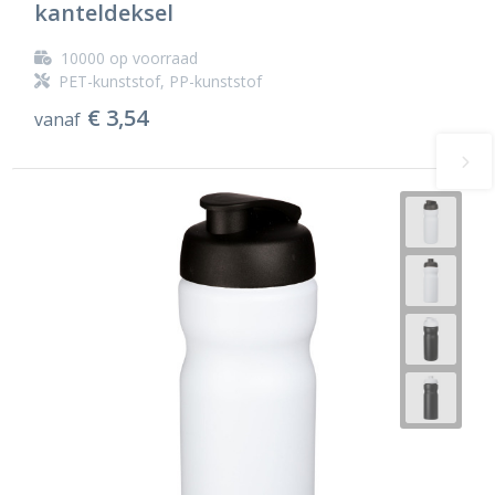
kanteldeksel
10000
op voorraad
PET-kunststof, PP-kunststof
€ 3,54
vanaf