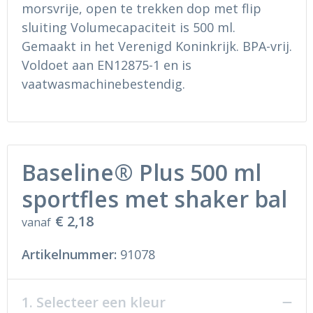
Ondergoed en Sokken
Sokken en Nachtkleding
morsvrije, open te trekken dop met flip
sluiting Volumecapaciteit is 500 ml.
Regenkleding
Regenkleding
Gemaakt in het Verenigd Koninkrijk. BPA-vrij.
Voldoet aan EN12875-1 en is
Gereedschap
Schoenen
vaatwasmachinebestendig.
Schoenen
Gilets
Hoofdbescherming
Baseline® Plus 500 ml
Gehoorbescherming
sportfles met shaker bal
Ademhalingsbescherming
€ 2,18
vanaf
Artikelnummer:
91078
1. Selecteer een kleur