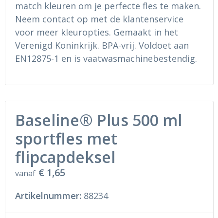
Ondergoed en Sokken
Sokken en Nachtkleding
match kleuren om je perfecte fles te maken.
Neem contact op met de klantenservice
Regenkleding
Regenkleding
voor meer kleuropties. Gemaakt in het
Verenigd Koninkrijk. BPA-vrij. Voldoet aan
Gereedschap
Schoenen
EN12875-1 en is vaatwasmachinebestendig.
Schoenen
Gilets
Hoofdbescherming
Baseline® Plus 500 ml
Gehoorbescherming
sportfles met
Ademhalingsbescherming
flipcapdeksel
€ 1,65
vanaf
Artikelnummer:
88234