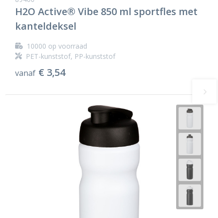
H2O Active® Vibe 850 ml sportfles met
kanteldeksel
10000
op voorraad
PET-kunststof, PP-kunststof
€ 3,54
vanaf