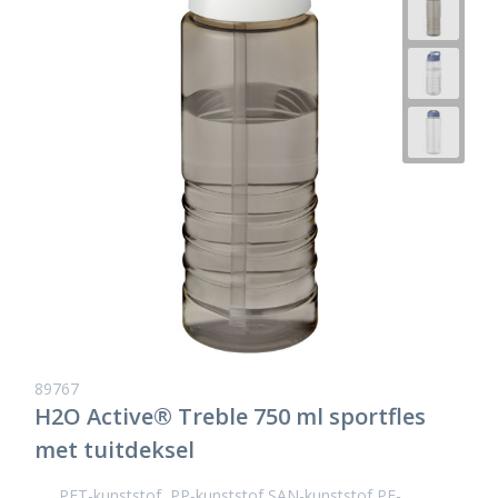
89767
H2O Active® Treble 750 ml sportfles
met tuitdeksel
PET-kunststof, PP-kunststof SAN-kunststof PE-