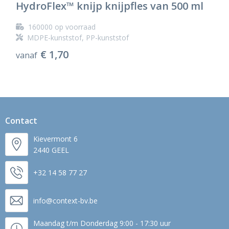
HydroFlex™ knijp knijpfles van 500 ml
160000
op voorraad
MDPE-kunststof, PP-kunststof
€ 1,70
vanaf
Contact
Kievermont 6
2440 GEEL
+32 14 58 77 27
info@context-bv.be
Maandag t/m Donderdag 9:00 - 17:30 uur