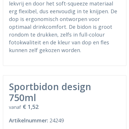
Ondergoed en Sokken
Sokken en Nachtkleding
lekvrij en door het soft-squeeze materiaal
erg flexibel, dus eenvoudig in te knijpen. De
Regenkleding
Regenkleding
dop is ergonomisch ontworpen voor
optimaal drinkcomfort. De bidon is groot
Gereedschap
Schoenen
rondom te drukken, zelfs in full-colour
fotokwaliteit en de kleur van dop en fles
Schoenen
Gilets
kunnen zelf gekozen worden.
Hoofdbescherming
Gehoorbescherming
Sportbidon design
Ademhalingsbescherming
750ml
€ 1,52
vanaf
Artikelnummer:
24249