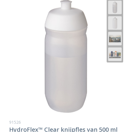
91526
HydroFlex™ Clear knijpfles van 500 ml