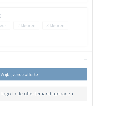
)
2
3
n
Vrijblijvende offerte
w logo in de offertemand uploaden