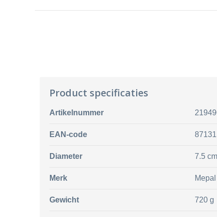
Product specificaties
Artikelnummer
21949
EAN-code
87131
Diameter
7.5 c
Merk
Mepal
Gewicht
720 g