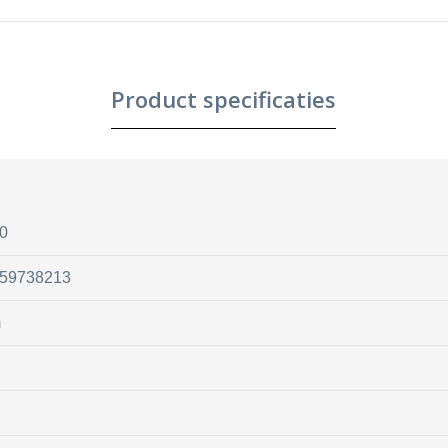
Product specificaties
0
59738213
m