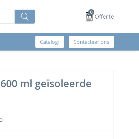
0
Offerte
Catalogi
Contacteer ons
 600 ml geïsoleerde
0