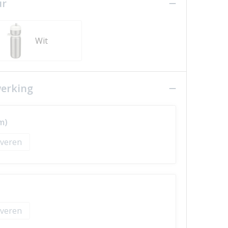
ur
Wit
werking
m)
veren
veren