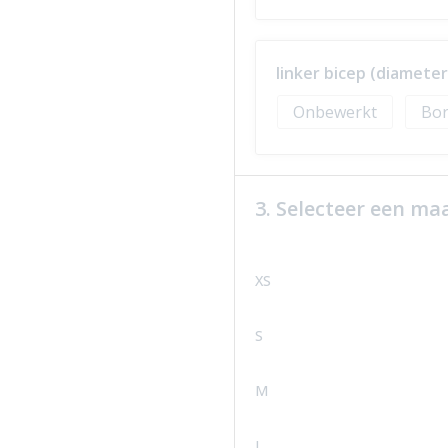
linker bicep (diamete
Onbewerkt
Bor
3. Selecteer een ma
XS
S
M
L