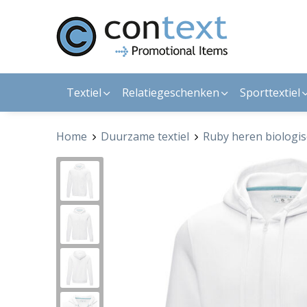
Textiel
Relatiegeschenken
Sporttextiel
Home
Duurzame textiel
Ruby heren biologis