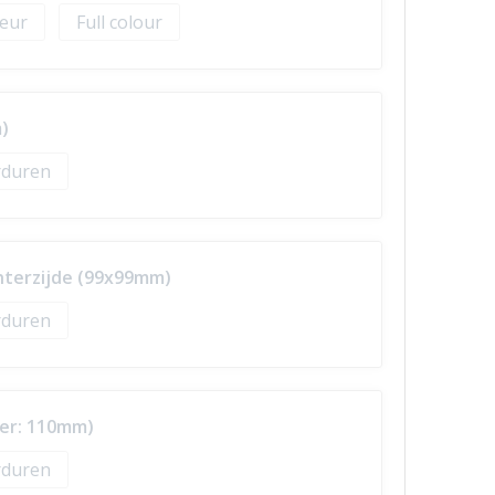
Full colour
)
duren
hterzijde (99x99mm)
duren
ter: 110mm)
duren