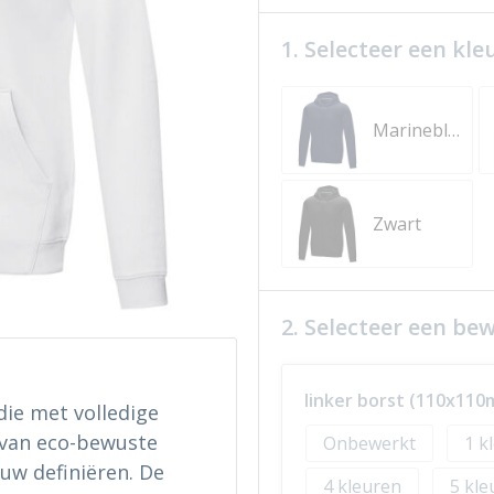
1. Selecteer een kle
Marineblauw
Zwart
2. Selecteer een be
linker borst (110x11
ie met volledige
x van eco-bewuste
Onbewerkt
1
w definiëren. De
4
5