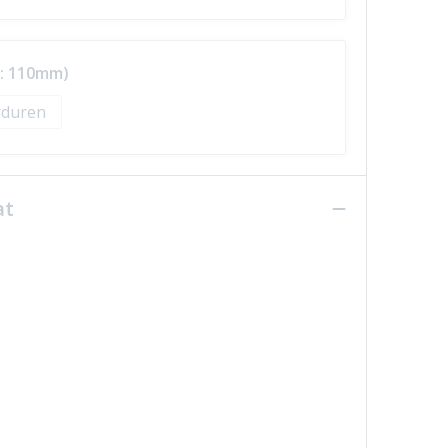
r: 110mm)
duren
at