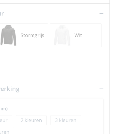
ur
Stormgrijs
Wit
werking
0mm)
2
3