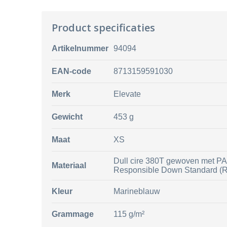
Product specificaties
Artikelnummer
94094
EAN-code
8713159591030
Merk
Elevate
Gewicht
453 g
Maat
XS
Dull cire 380T gewoven met PA 
Materiaal
Responsible Down Standard (R
Kleur
Marineblauw
Grammage
115 g/m²