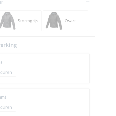
ur
Stormgrijs
Zwart
werking
)
duren
mm)
duren