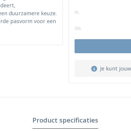
deert,
XL
 een duurzamere keuze.
erde pasvorm voor een
XXL
Je kunt jou
Product specificaties