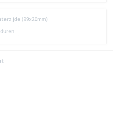
hterzijde (99x20mm)
duren
at