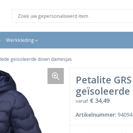
Werkkleding
clede geïsoleerde down damesjas
Petalite GRS
geïsoleerde
€ 34,49
vanaf
Artikelnummer:
94094