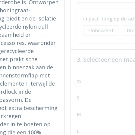
arderobe is. Ontworpen
 honingraat-
g biedt en de isolatie
impact hoog op de ac
ycleerde nylon dull
Onbewerkt
Bor
rzaamheid en
ccessoires, waaronder
 gerecycleerde
3. Selecteer een ma
 met praktische
een binnenzak aan de
binnenstormflap met
XS
lementen, terwijl de
rdlock in de
S
pasvorm. De
edt extra bescherming
M
erkregen
der in te boeten op
L
ing die een 100%