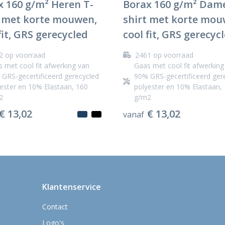
x 160 g/m² Heren T-
Borax 160 g/m² Dame
t met korte mouwen,
shirt met korte mou
fit, GRS gerecycled
cool fit, GRS gerecyc
2
op voorraad
2461
op voorraad
 met cool fit afwerking van
Gaas met cool fit afwerking
GRS-gecertificeerd gerecycled
90% GRS-gecertificeerd ger
ester en 10% Elastaan, 160
polyester en 10% Elastaan,
2
g/m2
€ 13,02
€ 13,02
vanaf
Klantenservice
Contact
Logo's