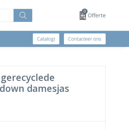
0
Offerte
Catalogi
Contacteer ons
 gerecyclede
 down damesjas