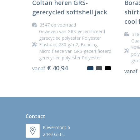
Coltan heren GRS-
Bora
gerecycled softshell jack
shir
cool 
3547
op voorraad
Geweven van GRS-gecertificeerd
318
gerecycled polyester Polyester
Gaas
Elastaan, 280 g/m2, Bonding,
90% 
Micro fleece van GRS-gecertificeerd
poly
gerecycled polyester Polyester
g/m
€ 40,94
vanaf
vanaf
Contact
Kievermont 6
2440 GEEL