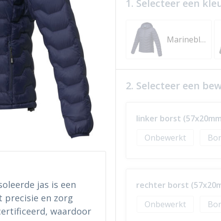
1. Selecteer een kle
Marineblauw
2. Selecteer een be
linker borst (57x20mm
Onbewerkt
Bor
oleerde jas is een
rechter borst (57x20
t precisie en zorg
Onbewerkt
Bor
certificeerd, waardoor