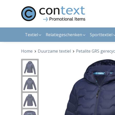
Textiel
Relatiegeschenken
Sporttextiel
Home
Duurzame textiel
Petalite GRS gerecy