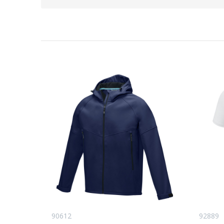
90612
92889