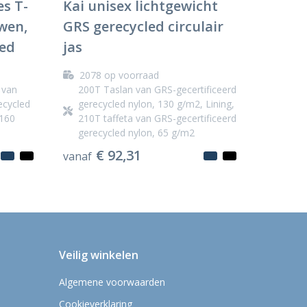
s T-
Kai unisex lichtgewicht
wen,
GRS gerecycled circulair
led
jas
2078
op voorraad
 van
200T Taslan van GRS-gecertificeerd
ecycled
gerecycled nylon, 130 g/m2, Lining,
 160
210T taffeta van GRS-gecertificeerd
gerecycled nylon, 65 g/m2
€ 92,31
vanaf
Veilig winkelen
Algemene voorwaarden
Cookieverklaring