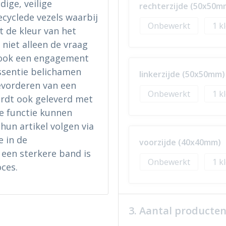
ige, veilige
rechterzijde (50x50m
cyclede vezels waarbij
Onbewerkt
1
 de kleur van het
niet alleen de vraag
 ook een engagement
essentie belichamen
linkerzijde (50x50mm)
evorderen van een
Onbewerkt
1
ordt ook geleverd met
e functie kunnen
hun artikel volgen via
 in de
voorzijde (40x40mm)
 een sterkere band is
Onbewerkt
1
ces.
3. Aantal producte