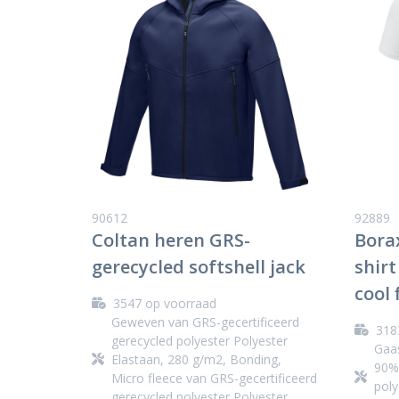
90612
92889
Coltan heren GRS-
Bora
gerecycled softshell jack
shir
cool 
3547
op voorraad
Geweven van GRS-gecertificeerd
318
gerecycled polyester Polyester
Gaas
Elastaan, 280 g/m2, Bonding,
90% 
Micro fleece van GRS-gecertificeerd
poly
gerecycled polyester Polyester