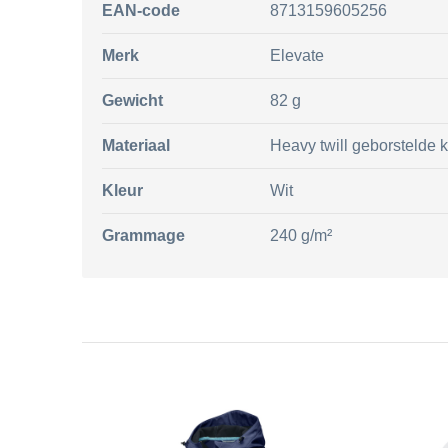
EAN-code
8713159605256
Merk
Elevate
Gewicht
82 g
Materiaal
Heavy twill geborstelde
Kleur
Wit
Grammage
240 g/m²