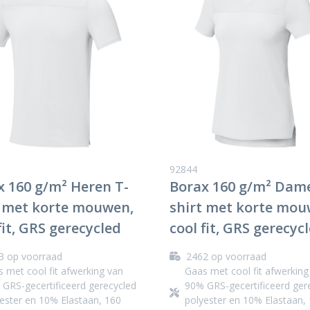
92844
x 160 g/m² Heren T-
Borax 160 g/m² Dame
t met korte mouwen,
shirt met korte mou
fit, GRS gerecycled
cool fit, GRS gerecyc
3
op voorraad
2462
op voorraad
 met cool fit afwerking van
Gaas met cool fit afwerking
GRS-gecertificeerd gerecycled
90% GRS-gecertificeerd ger
ester en 10% Elastaan, 160
polyester en 10% Elastaan,