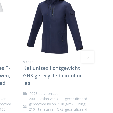
93343
s T-
Kai unisex lichtgewicht
wen,
GRS gerecycled circulair
led
jas
2078
op voorraad
 van
200T Taslan van GRS-gecertificeerd
ecycled
gerecycled nylon, 130 g/m2, Lining,
 160
210T taffeta van GRS-gecertificeerd