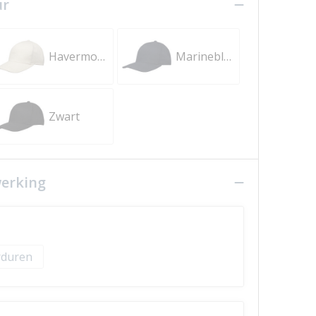
ur
Havermout
Marineblauw
Zwart
werking
duren