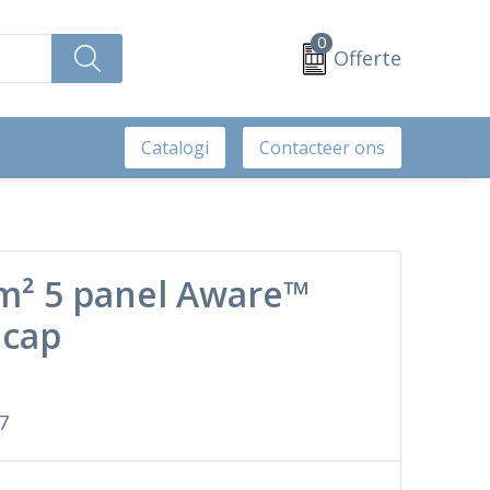
0
Offerte
Catalogi
Contacteer ons
m² 5 panel Aware™
 cap
7