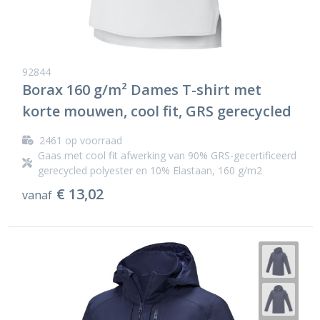
92844
Borax 160 g/m² Dames T-shirt met
korte mouwen, cool fit, GRS gerecycled
2461
op voorraad
Gaas met cool fit afwerking van 90% GRS-gecertificeerd
gerecycled polyester en 10% Elastaan, 160 g/m2
€ 13,02
vanaf