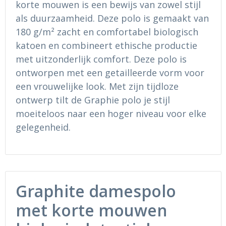
korte mouwen is een bewijs van zowel stijl
Ondergoed en Sokken
Sokken en Nachtkleding
als duurzaamheid. Deze polo is gemaakt van
Regenkleding
Regenkleding
180 g/m² zacht en comfortabel biologisch
katoen en combineert ethische productie
Gereedschap
Schoenen
met uitzonderlijk comfort. Deze polo is
ontworpen met een getailleerde vorm voor
Schoenen
Gilets
een vrouwelijke look. Met zijn tijdloze
ontwerp tilt de Graphie polo je stijl
Hoofdbescherming
moeiteloos naar een hoger niveau voor elke
gelegenheid.
Gehoorbescherming
Ademhalingsbescherming
Graphite damespolo
met korte mouwen