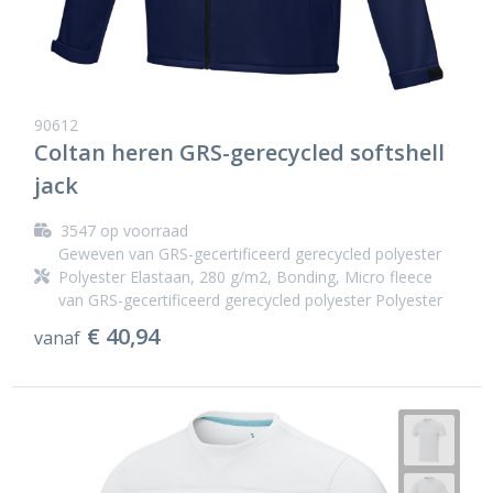
90612
Coltan heren GRS-gerecycled softshell
jack
3547
op voorraad
Geweven van GRS-gecertificeerd gerecycled polyester
Polyester Elastaan, 280 g/m2, Bonding, Micro fleece
van GRS-gecertificeerd gerecycled polyester Polyester
€ 40,94
vanaf