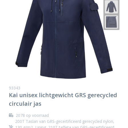
93343
Kai unisex lichtgewicht GRS gerecycled
circulair jas
2078
op voorraad
200T Taslan van GRS-gecertificeerd gerecycled nylon,
130 g/m2, Lining, 210T taffeta van GRS-gecertificeerd