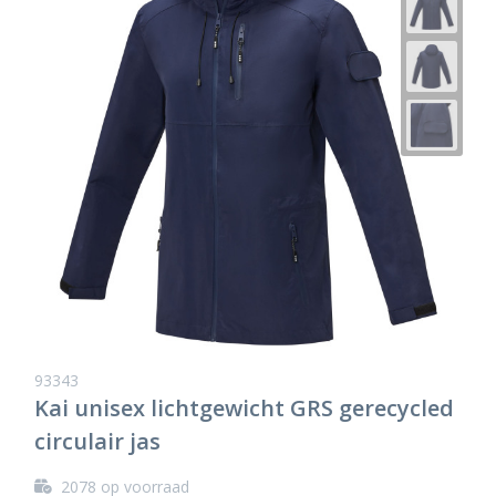
93343
Kai unisex lichtgewicht GRS gerecycled
circulair jas
2078
op voorraad