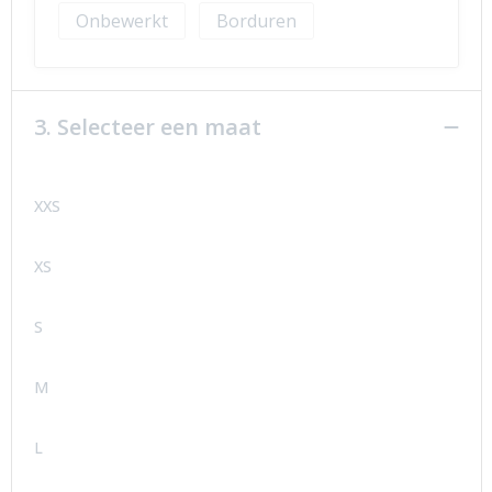
Onbewerkt
Borduren
3. Selecteer een maat
XXS
XS
S
M
L