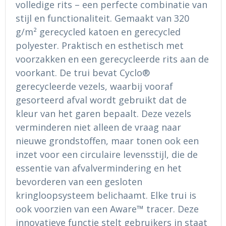
volledige rits – een perfecte combinatie van
Ondergoed en Sokken
Sokken en Nachtkleding
stijl en functionaliteit. Gemaakt van 320
Regenkleding
Regenkleding
g/m² gerecycled katoen en gerecycled
polyester. Praktisch en esthetisch met
Gereedschap
Schoenen
voorzakken en een gerecycleerde rits aan de
voorkant. De trui bevat Cyclo®
Schoenen
Gilets
gerecycleerde vezels, waarbij vooraf
gesorteerd afval wordt gebruikt dat de
Hoofdbescherming
kleur van het garen bepaalt. Deze vezels
verminderen niet alleen de vraag naar
Gehoorbescherming
nieuwe grondstoffen, maar tonen ook een
Ademhalingsbescherming
inzet voor een circulaire levensstijl, die de
essentie van afvalvermindering en het
bevorderen van een gesloten
kringloopsysteem belichaamt. Elke trui is
ook voorzien van een Aware™ tracer. Deze
innovatieve functie stelt gebruikers in staat