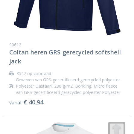
90612
Coltan heren GRS-gerecycled softshell
jack
3547
op voorraad
Geweven van GRS-gecertificeerd gerecycled polyester
Polyester Elastaan, 280 g/m2, Bonding, Micro fleece
van GRS-gecertificeerd gerecycled polyester Polyester
€ 40,94
vanaf