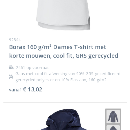
92844
Borax 160 g/m² Dames T-shirt met
korte mouwen, cool fit, GRS gerecycled
2461
op voorraad
Gaas met cool fit afwerking van 90% GRS-gecertificeerd
gerecycled polyester en 10% Elastaan, 160 g/m2
€ 13,02
vanaf