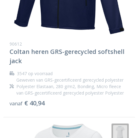
90612
Coltan heren GRS-gerecycled softshell
jack
3547
op voorraad
Geweven van GRS-gecertificeerd gerecycled polyester
Polyester Elastaan, 280 g/m2, Bonding, Micro fleece
van GRS-gecertificeerd gerecycled polyester Polyester
€ 40,94
vanaf