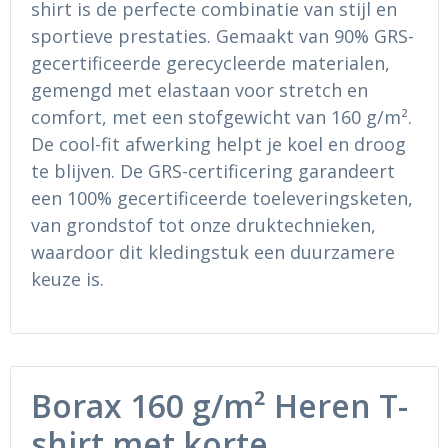
shirt is de perfecte combinatie van stijl en
Ondergoed en Sokken
Sokken en Nachtkleding
sportieve prestaties. Gemaakt van 90% GRS-
Regenkleding
Regenkleding
gecertificeerde gerecycleerde materialen,
gemengd met elastaan voor stretch en
Gereedschap
Schoenen
comfort, met een stofgewicht van 160 g/m².
De cool-fit afwerking helpt je koel en droog
Schoenen
Gilets
te blijven. De GRS-certificering garandeert
een 100% gecertificeerde toeleveringsketen,
Hoofdbescherming
van grondstof tot onze druktechnieken,
waardoor dit kledingstuk een duurzamere
Gehoorbescherming
keuze is.
Ademhalingsbescherming
Borax 160 g/m² Heren T-
shirt met korte