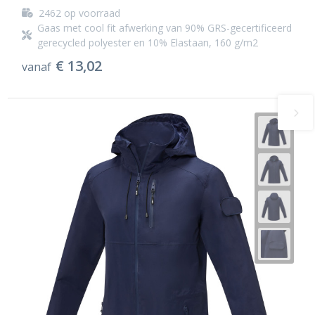
2462
op voorraad
Gaas met cool fit afwerking van 90% GRS-gecertificeerd
gerecycled polyester en 10% Elastaan, 160 g/m2
€ 13,02
vanaf