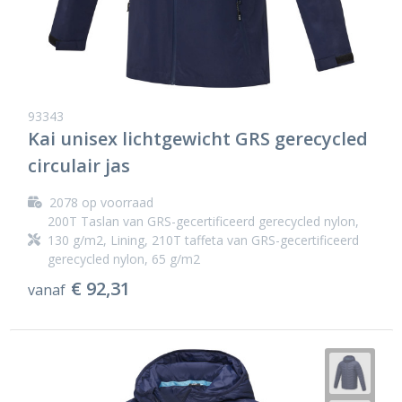
93343
Kai unisex lichtgewicht GRS gerecycled
circulair jas
2078
op voorraad
200T Taslan van GRS-gecertificeerd gerecycled nylon,
130 g/m2, Lining, 210T taffeta van GRS-gecertificeerd
gerecycled nylon, 65 g/m2
€ 92,31
vanaf