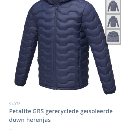
94076
Petalite GRS gerecyclede geïsoleerde
down herenjas