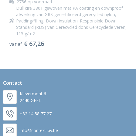
2756
op voorraad
Dull cire 380T gewoven met PA coating en downproof
afwerking van GRS-gecertificeerd gerecycled nylon,
Padding/filling, Down insulation: Responsible Down
Standard (RDS) van Gerecycled dons Gerecyclede veren,
115 g/m2
€ 67,26
vanaf
Contact
Kievermont 6
2440 GEEL
+32 14 58 77 27
info@context-bv.be