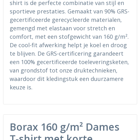
shirt is de perfecte combinatie van stijl en
Ondergoed en Sokken
Sokken en Nachtkleding
sportieve prestaties. Gemaakt van 90% GRS-
Regenkleding
Regenkleding
gecertificeerde gerecycleerde materialen,
gemengd met elastaan voor stretch en
Gereedschap
Schoenen
comfort, met een stofgewicht van 160 g/m².
De cool-fit afwerking helpt je koel en droog
Schoenen
Gilets
te blijven. De GRS-certificering garandeert
een 100% gecertificeerde toeleveringsketen,
Hoofdbescherming
van grondstof tot onze druktechnieken,
waardoor dit kledingstuk een duurzamere
Gehoorbescherming
keuze is.
Ademhalingsbescherming
Borax 160 g/m² Dames
T-shirt met korte