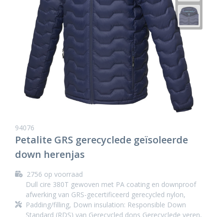
94076
Petalite GRS gerecyclede geïsoleerde
down herenjas
2756
op voorraad
Dull cire 380T gewoven met PA coating en downproof
afwerking van GRS-gecertificeerd gerecycled nylon,
Padding/filling, Down insulation: Responsible Down
Standard (RDS) van Gerecycled dons Gerecyclede veren,