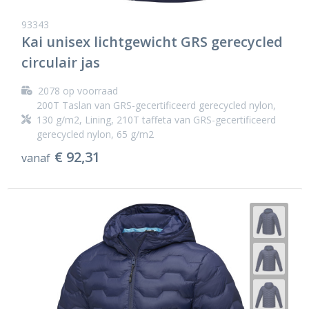
93343
Kai unisex lichtgewicht GRS gerecycled
circulair jas
2078
op voorraad
200T Taslan van GRS-gecertificeerd gerecycled nylon,
130 g/m2, Lining, 210T taffeta van GRS-gecertificeerd
gerecycled nylon, 65 g/m2
€ 92,31
vanaf