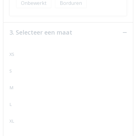
Onbewerkt
Borduren
3. Selecteer een maat
XS
S
M
L
XL