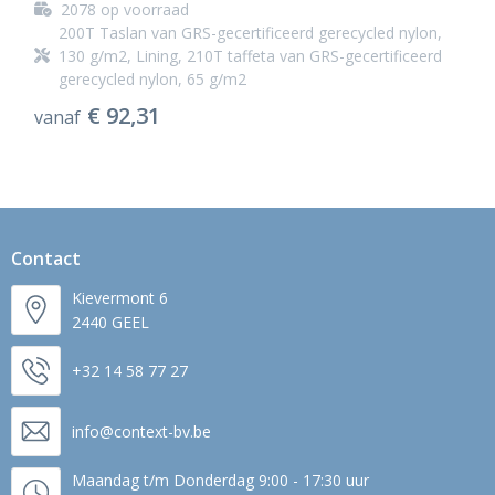
2078
op voorraad
200T Taslan van GRS-gecertificeerd gerecycled nylon,
130 g/m2, Lining, 210T taffeta van GRS-gecertificeerd
gerecycled nylon, 65 g/m2
€ 92,31
vanaf
Contact
Kievermont 6
2440 GEEL
+32 14 58 77 27
info@context-bv.be
Maandag t/m Donderdag 9:00 - 17:30 uur