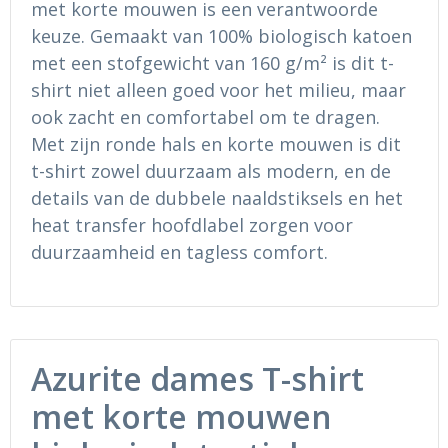
met korte mouwen is een verantwoorde
Ondergoed en Sokken
Sokken en Nachtkleding
keuze. Gemaakt van 100% biologisch katoen
Regenkleding
Regenkleding
met een stofgewicht van 160 g/m² is dit t-
shirt niet alleen goed voor het milieu, maar
Gereedschap
Schoenen
ook zacht en comfortabel om te dragen.
Met zijn ronde hals en korte mouwen is dit
Schoenen
Gilets
t-shirt zowel duurzaam als modern, en de
details van de dubbele naaldstiksels en het
Hoofdbescherming
heat transfer hoofdlabel zorgen voor
duurzaamheid en tagless comfort.
Gehoorbescherming
Ademhalingsbescherming
Azurite dames T-shirt
met korte mouwen