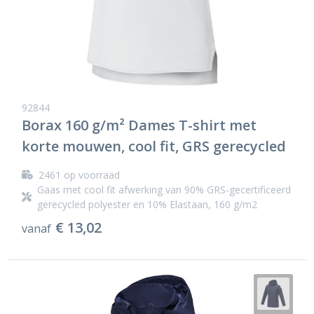
92844
Borax 160 g/m² Dames T-shirt met
korte mouwen, cool fit, GRS gerecycled
2461
op voorraad
Gaas met cool fit afwerking van 90% GRS-gecertificeerd
gerecycled polyester en 10% Elastaan, 160 g/m2
€ 13,02
vanaf