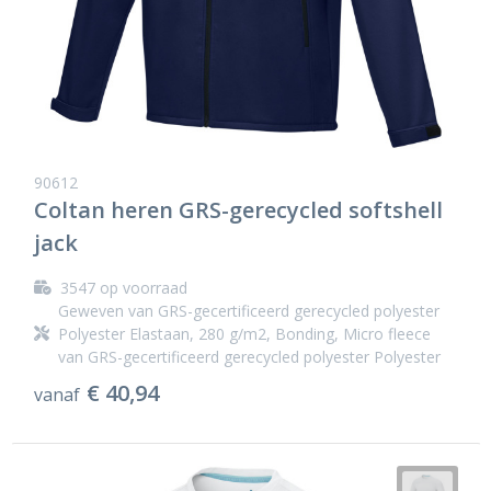
90612
Coltan heren GRS-gerecycled softshell
jack
3547
op voorraad
Geweven van GRS-gecertificeerd gerecycled polyester
Polyester Elastaan, 280 g/m2, Bonding, Micro fleece
van GRS-gecertificeerd gerecycled polyester Polyester
€ 40,94
vanaf