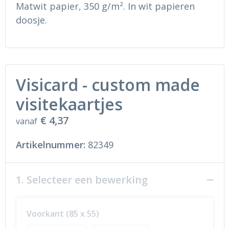
Ondergoed en Sokken
Sokken en Nachtkleding
Matwit papier, 350 g/m². In wit papieren
doosje.
Regenkleding
Regenkleding
Gereedschap
Schoenen
Visicard - custom made
Schoenen
Gilets
visitekaartjes
Hoofdbescherming
€ 4,37
vanaf
Gehoorbescherming
Artikelnummer:
82349
Ademhalingsbescherming
1. Selecteer een bewerking
Voorkant (85 x 55)