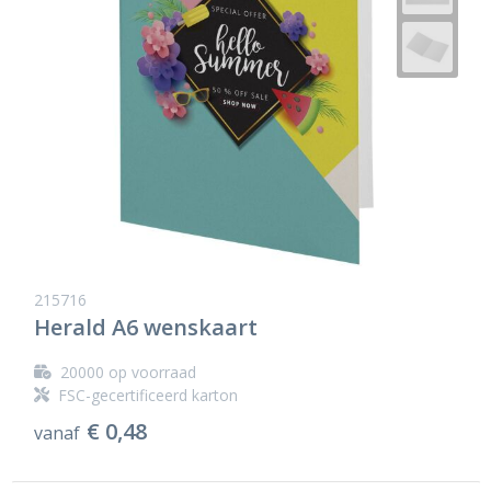
215716
Herald A6 wenskaart
20000
op voorraad
FSC-gecertificeerd karton
€ 0,48
vanaf