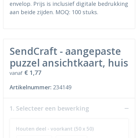
Ondergoed en Sokken
Sokken en Nachtkleding
envelop. Prijs is inclusief digitale bedrukking
aan beide zijden. MOQ: 100 stuks.
Regenkleding
Regenkleding
Gereedschap
Schoenen
SendCraft - aangepaste
Schoenen
Gilets
puzzel ansichtkaart, huis
Hoofdbescherming
€ 1,77
vanaf
Gehoorbescherming
Artikelnummer:
234149
Ademhalingsbescherming
1. Selecteer een bewerking
Houten deel - voorkant (50 x 50)