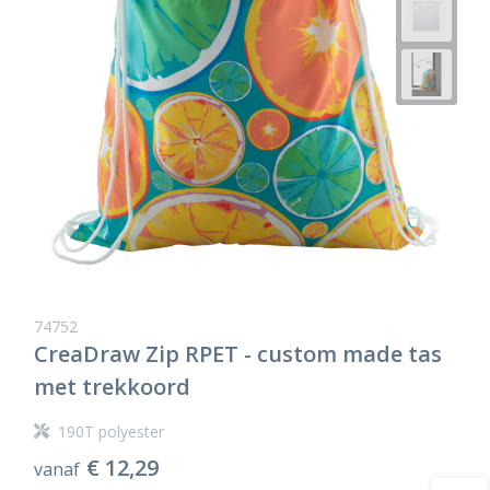
74752
CreaDraw Zip RPET - custom made tas
met trekkoord
190T polyester
€ 12,29
vanaf