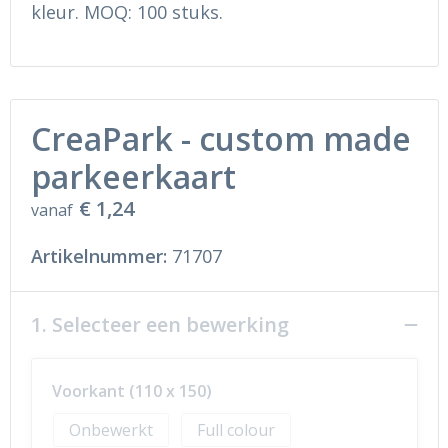
Ondergoed en Sokken
Sokken en Nachtkleding
kleur. MOQ: 100 stuks.
Regenkleding
Regenkleding
Gereedschap
Schoenen
CreaPark - custom made
Schoenen
Gilets
parkeerkaart
€ 1,24
Hoofdbescherming
vanaf
Artikelnummer:
71707
Gehoorbescherming
Ademhalingsbescherming
1. Selecteer een bewerking
Voorkant (110 x 150)
Onbewerkt
Full colour