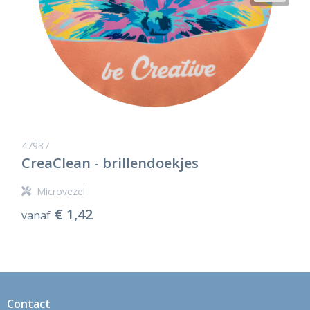
47937
CreaClean - brillendoekjes
Microvezel
€ 1,42
vanaf
Contact