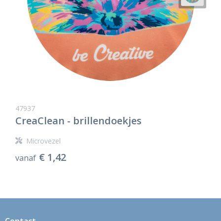
47937
CreaClean - brillendoekjes
Microvezel
€ 1,42
vanaf