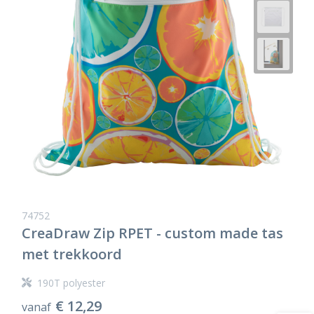
74752
CreaDraw Zip RPET - custom made tas
met trekkoord
190T polyester
€ 12,29
vanaf