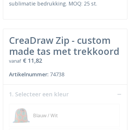
Ondergoed en Sokken
Sokken en Nachtkleding
sublimatie bedrukking. MOQ: 25 st.
Regenkleding
Regenkleding
Gereedschap
Schoenen
CreaDraw Zip - custom
Schoenen
Gilets
made tas met trekkoord
€ 11,82
Hoofdbescherming
vanaf
Artikelnummer:
74738
Gehoorbescherming
Ademhalingsbescherming
1. Selecteer een kleur
Blauw / Wit