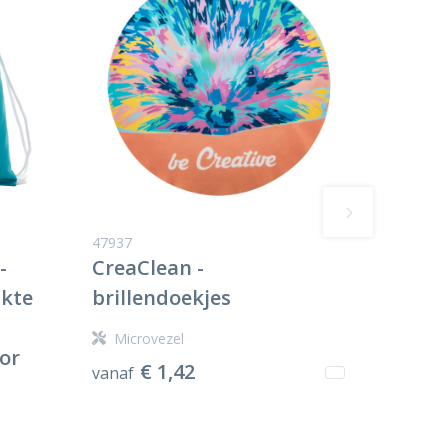
47937
-
CreaClean -
kte
brillendoekjes
Microvezel
or
€ 1,42
vanaf