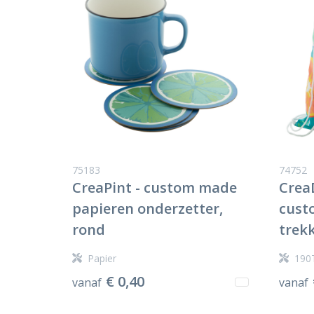
75183
74752
CreaPint - custom made
Crea
papieren onderzetter,
cust
rond
trek
Papier
190T
€ 0,40
vanaf
vanaf