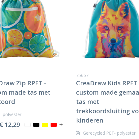
75667
Draw Zip RPET -
CreaDraw Kids RPET 
om made tas met
custom made gemaa
koord
tas met
trekkoordsluiting vo
 polyester
kinderen
€ 12,29
Gerecycled PET- polyester