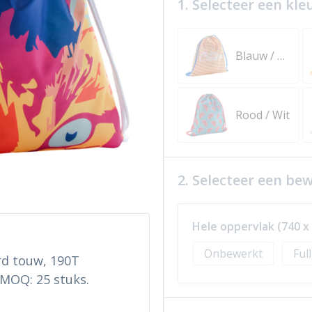
1. Selecteer een kle
Blauw / Wit
Rood / Wit
2. Selecteer een be
Hele oppervlak (740 x
Onbewerkt
Ful
d touw, 190T
 MOQ: 25 stuks.