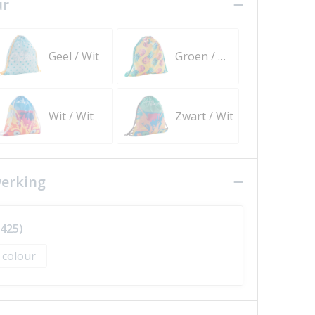
ur
Geel / Wit
Groen / Wit
Wit / Wit
Zwart / Wit
werking
 425)
l colour