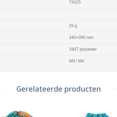
72425
25 g
340×395 mm
190T polyester
Wit / Wit
Gerelateerde producten