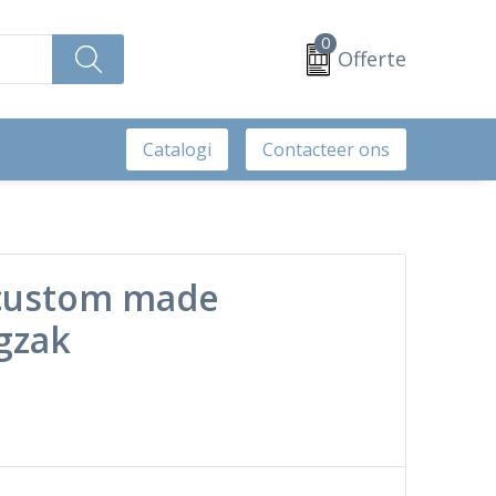
0
Offerte
Catalogi
Contacteer ons
 custom made
gzak