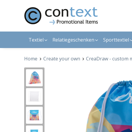
Textiel
Relatiegeschenken
Sporttextiel
Home
Create your own
CreaDraw - custom 