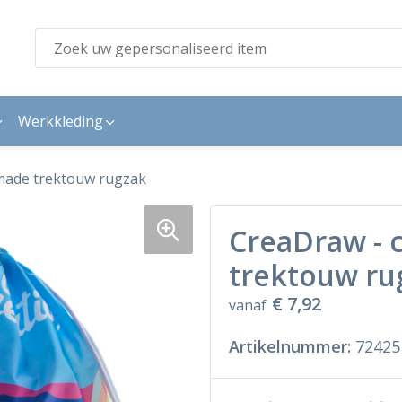
Werkkleding
made trektouw rugzak
CreaDraw -
trektouw ru
€ 7,92
vanaf
Artikelnummer:
72425