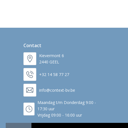
Contact
Kievermont 6
2440 GEEL
+32 14 58 77 27
info@context-bv.be
Maandag t/m Donderdag 9:00 -
17:30 uur
Vrijdag 09:00 - 16:00 uur