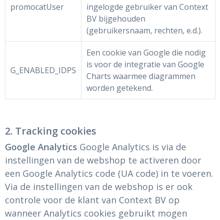
Ondergoed en Sokken
Sokken en Nachtkleding
promocatUser
ingelogde gebruiker van Context
BV bijgehouden
Regenkleding
Regenkleding
(gebruikersnaam, rechten, e.d.).
Een cookie van Google die nodig
Gereedschap
Schoenen
is voor de integratie van Google
G_ENABLED_IDPS
Charts waarmee diagrammen
Schoenen
Gilets
worden getekend.
Hoofdbescherming
Gehoorbescherming
2. Tracking cookies
Google Analytics
Google Analytics is via de
Ademhalingsbescherming
instellingen van de webshop te activeren door
een Google Analytics code (UA code) in te voeren.
Via de instellingen van de webshop is er ook
controle voor de klant van Context BV op
wanneer Analytics cookies gebruikt mogen