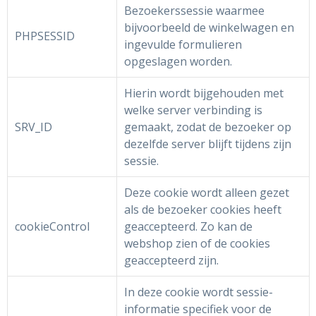
Bezoekerssessie waarmee
Schrijfwaren
Strandtassen
Handschoenen en Sjaals
Workwear Broeken
Bodywarmers
bijvoorbeeld de winkelwagen en
PHPSESSID
ingevulde formulieren
Sleutelhangers en Lanyards
Waterwerende tassen
Sportondergoed
Overalls
Jassen
opgeslagen worden.
Veiligheid, Auto en Fiets
Picknicktassen en manden
Schoenen en accessoires
Schorten en Sloven
Broeken en Shorts
Hierin wordt bijgehouden met
welke server verbinding is
Kinderen, Peuters en Baby's
Overigen
Sportaccessoires
Caps, Hoeden en Mutsen
Peuters en Baby's
SRV_ID
gemaakt, zodat de bezoeker op
dezelfde server blijft tijdens zijn
Vrije tijd en Strand
Golftassen
Sweaters
Been- en voetbescherming
Petten, mutsen en bandana's
sessie.
Snoepgoed
Goodiebags
Zwemkleding
E.H.B.O.
Sjaals en Handschoenen
Deze cookie wordt alleen gezet
als de bezoeker cookies heeft
Overigen
Trolleys
Kleding sets
Handschoenen en Sjaals
Badtextiel en Douche
cookieControl
geaccepteerd. Zo kan de
webshop zien of de cookies
Sinterklaas
Trainingspakken
Hygiëne en Persoonlijke verzorging
Fleecedekens en plaids
geaccepteerd zijn.
Zweetbandjes
Kledingaccessoires
Kledingaccessoires
In deze cookie wordt sessie-
informatie specifiek voor de