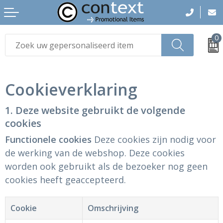
0
Drinkwaren
Draagtassen
Sport t-shirts
Hoteltextiel
Gezichtsmaskers en mondkapjes
Cookieverklaring
Tassen
Rugzakken
Sport polo's
High-viz kleding
T-Shirts
1. Deze website gebruikt de volgende
Elektronica, Gadgets en USB
Zakelijke tassen
Sweaters en vesten
Workwear T-Shirts
Polo's
cookies
Kantoor en Zakelijk
Reizen
Bodywarmers
Workwear Polo's
Hemden
Functionele cookies
Deze cookies zijn nodig voor
de werking van de webshop. Deze cookies
Home & Living
Sporttassen
Jassen
Workwear Sweaters en Vesten
Blazers
worden ook gebruikt als de bezoeker nog geen
cookies heeft geaccepteerd.
Paraplu's
Heuptassen & Crossbody
Broeken en shorten
Workwear Bodywarmers
Sweaters
Lampen en Gereedschap
Koeltassen en Koelboxen
Caps, Hoeden en Mutsen
Workwear Jassen
Vesten
Cookie
Omschrijving