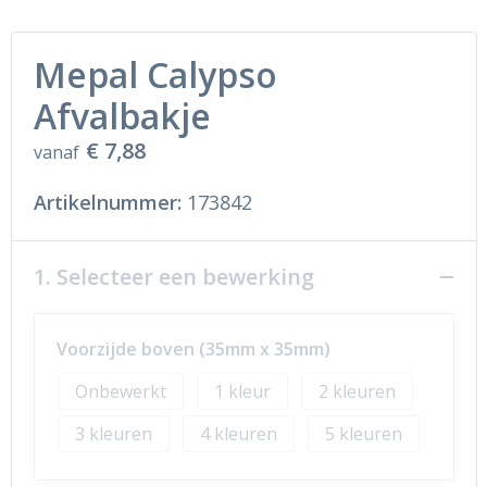
Mepal Calypso
Afvalbakje
€ 7,88
vanaf
Artikelnummer:
173842
1. Selecteer een bewerking
Voorzijde boven (35mm x 35mm)
Onbewerkt
1
2
3
4
5