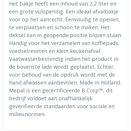
Ondergoed en Sokken
Sokken en Nachtkleding
Het bakje heeft een inhoud van 2,2 liter en
een grote vulopening. Een ideaal afvalbakje
Regenkleding
Regenkleding
voor op het aanrecht. Eenvoudig te openen,
te verplaatsen en schoon te maken. Het
Gereedschap
Schoenen
deksel kan in geopende positie blijven staan.
Handig voor het verzamelen van koffiepads,
Schoenen
Gilets
voedselreseten en klein keukenafval.
Vaatwasserbestendig indien het product in
Hoofdbescherming
de bovenste lade wordt geplaatst. Echter,
voor behoud van de opdruk wordt met de
Gehoorbescherming
hand afwassen aanbevolen. Made in Holland.
Ademhalingsbescherming
Mepal is een gecertificeerde B Corp™, dit
bedrijf voldoet aan onafhankelijk
geverifieerde standaarden voor sociale en
milieunormen.