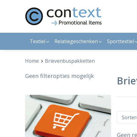
Textiel
Relatiegeschenken
Sporttextiel
Home
Brievenbuspakketten
Geen filteropties mogelijk
Bri
Geen re