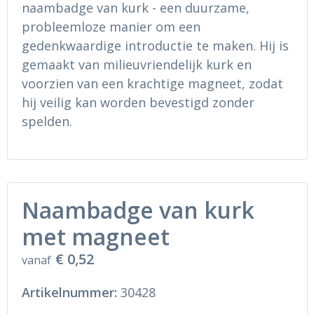
naambadge van kurk - een duurzame,
Ondergoed en Sokken
Sokken en Nachtkleding
probleemloze manier om een
Regenkleding
Regenkleding
gedenkwaardige introductie te maken. Hij is
gemaakt van milieuvriendelijk kurk en
Gereedschap
Schoenen
voorzien van een krachtige magneet, zodat
hij veilig kan worden bevestigd zonder
Schoenen
Gilets
spelden.
Hoofdbescherming
Gehoorbescherming
Naambadge van kurk
Ademhalingsbescherming
met magneet
€ 0,52
vanaf
Artikelnummer:
30428