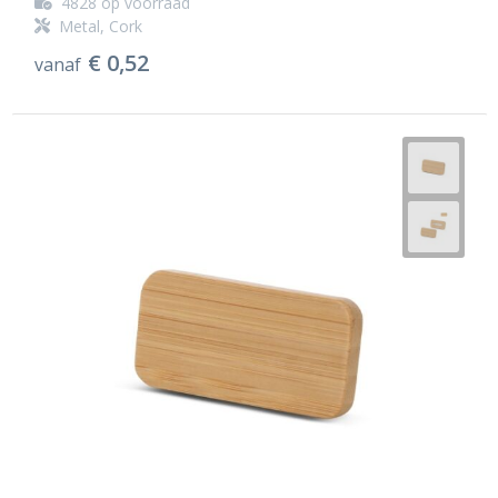
4828
op voorraad
Metal, Cork
€ 0,52
vanaf