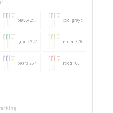
ur
blauw 2935
cool gray 9
groen 347
groen 376
paars 267
rood 186
werking