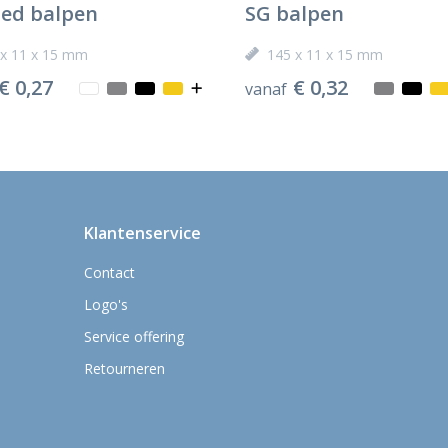
ted balpen
SG balpen
 x 11 x 15 mm
145 x 11 x 15 mm
€ 0,27
€ 0,32
vanaf
Klantenservice
Contact
Logo's
Service offering
Retourneren