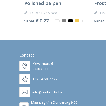
Polished balpen
Fros
145 x 11 x 15 mm
145
€ 0,27
vanaf
vanaf
Contact
Kievermont 6
2440 GEEL
+32 14 58 77 27
info@context-bv.be
Maandag t/m Donderdag 9:00 -