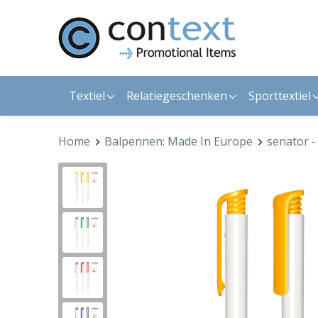
Textiel
Relatiegeschenken
Sporttextiel
Home
Balpennen: Made In Europe
senator -