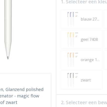
1. Selecteer een kle
blauw 2757
geel 7408
orange 151
zwart
en, Glanzend polished
enator - magic flow
2. Selecteer een be
 of zwart