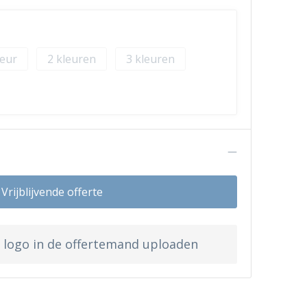
2
3
n
Vrijblijvende offerte
w logo in de offertemand uploaden