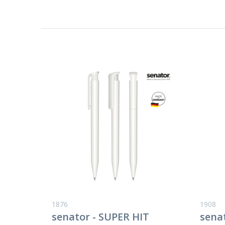
1876
1908
senator - SUPER HIT
sena