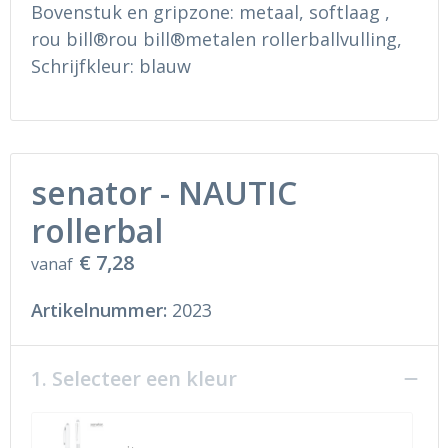
Ondergoed en Sokken
Sokken en Nachtkleding
Bovenstuk en gripzone: metaal, softlaag ,
rou bill®rou bill®metalen rollerballvulling,
Regenkleding
Regenkleding
Schrijfkleur: blauw
Gereedschap
Schoenen
Schoenen
Gilets
senator - NAUTIC
Hoofdbescherming
rollerbal
Gehoorbescherming
€ 7,28
vanaf
Ademhalingsbescherming
Artikelnummer:
2023
1. Selecteer een kleur