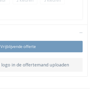
2
3
n
Vrijblijvende offerte
w logo in de offertemand uploaden