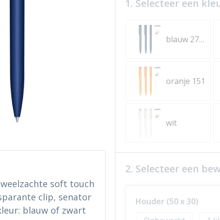
1. Selecteer een kle
blauw 2757
oranje 151
wit
2. Selecteer een be
uweelzachte soft touch
parante clip, senator
Houder (50 x 30)
kleur: blauw of zwart