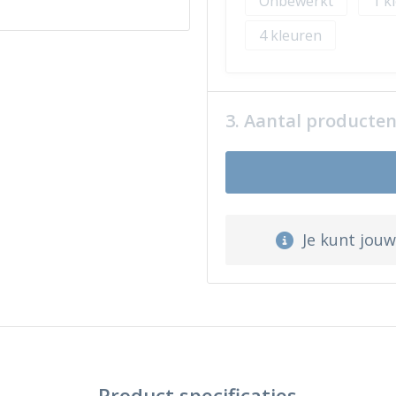
Onbewerkt
1
4
3. Aantal producte
Je kunt jou
Product specificaties