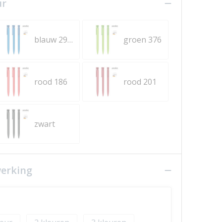
ur
blauw 2935
groen 376
rood 186
rood 201
zwart
werking