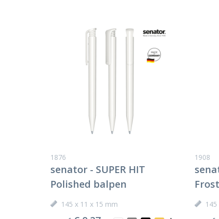
1876
1908
senator - SUPER HIT
sena
Polished balpen
Fros
145 x 11 x 15 mm
145