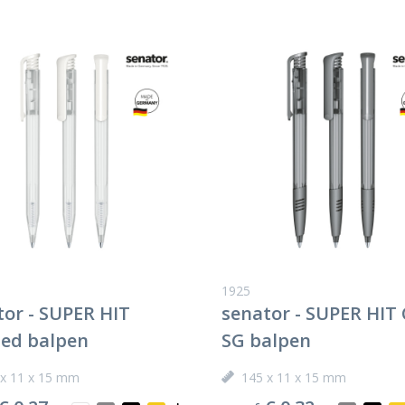
1925
tor - SUPER HIT
senator - SUPER HIT 
ted balpen
SG balpen
 x 11 x 15 mm
145 x 11 x 15 mm