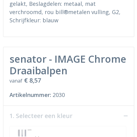
Ondergoed en Sokken
Sokken en Nachtkleding
gelakt, Beslagdelen: metaal, mat
verchroomd, rou bill®metalen vulling, G2,
Regenkleding
Regenkleding
Schrijfkleur: blauw
Gereedschap
Schoenen
Schoenen
Gilets
senator - IMAGE Chrome
Hoofdbescherming
Draaibalpen
Gehoorbescherming
€ 8,57
vanaf
Ademhalingsbescherming
Artikelnummer:
2030
1. Selecteer een kleur