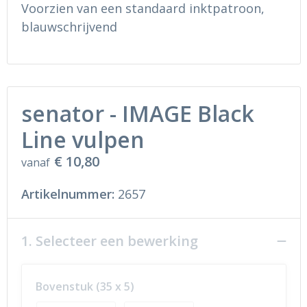
Ondergoed en Sokken
Sokken en Nachtkleding
Voorzien van een standaard inktpatroon,
blauwschrijvend
Regenkleding
Regenkleding
Gereedschap
Schoenen
senator - IMAGE Black
Schoenen
Gilets
Line vulpen
Hoofdbescherming
€ 10,80
vanaf
Gehoorbescherming
Artikelnummer:
2657
Ademhalingsbescherming
1. Selecteer een bewerking
Bovenstuk (35 x 5)